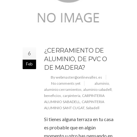
¿CERRAMIENTO DE
6
ALUMINIO, DE PVC O
Feb
DE MADERA?
By webmaster@onlinevalles.es
No comments yet
aluminio
,
aluminio cerramientos
,
aluminio sabadell
,
beneficios
,
carpintería
,
CARPINTERIA
ALUMINIO SABADELL
,
CARPINTERIA
ALUMINIO SANT CUGAT
,
Sabadell
Si tienes alguna terraza en tu casa
es probable que en algún
momento u otro has pensando en