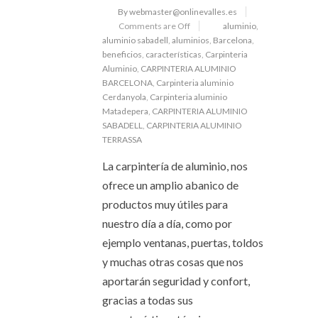
By webmaster@onlinevalles.es
Comments are Off
aluminio
,
aluminio sabadell
,
aluminios
,
Barcelona
,
beneficios
,
características
,
Carpinteria
Aluminio
,
CARPINTERIA ALUMINIO
BARCELONA
,
Carpinteria aluminio
Cerdanyola
,
Carpinteria aluminio
Matadepera
,
CARPINTERIA ALUMINIO
SABADELL
,
CARPINTERIA ALUMINIO
TERRASSA
La carpintería de aluminio, nos
ofrece un amplio abanico de
productos muy útiles para
nuestro día a día, como por
ejemplo ventanas, puertas, toldos
y muchas otras cosas que nos
aportarán seguridad y confort,
gracias a todas sus