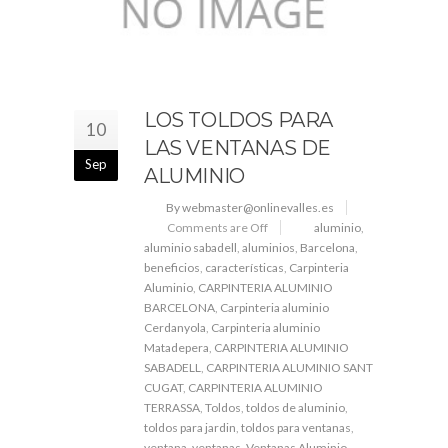
LOS TOLDOS PARA
10
LAS VENTANAS DE
Sep
ALUMINIO
By webmaster@onlinevalles.es
Comments are Off
aluminio
,
aluminio sabadell
,
aluminios
,
Barcelona
,
beneficios
,
características
,
Carpinteria
Aluminio
,
CARPINTERIA ALUMINIO
BARCELONA
,
Carpinteria aluminio
Cerdanyola
,
Carpinteria aluminio
Matadepera
,
CARPINTERIA ALUMINIO
SABADELL
,
CARPINTERIA ALUMINIO SANT
CUGAT
,
CARPINTERIA ALUMINIO
TERRASSA
,
Toldos
,
toldos de aluminio
,
toldos para jardin
,
toldos para ventanas
,
ventana
,
ventanas
,
Ventanas Aluminio