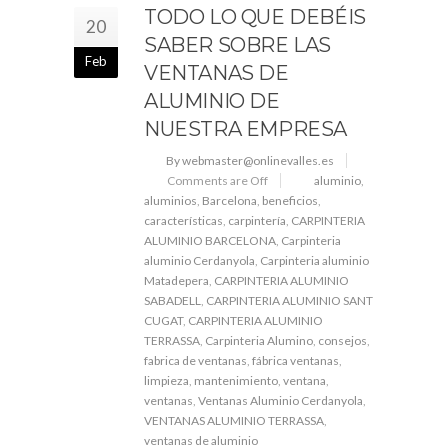
TODO LO QUE DEBÉIS
20
SABER SOBRE LAS
Feb
VENTANAS DE
ALUMINIO DE
NUESTRA EMPRESA
By webmaster@onlinevalles.es
Comments are Off
aluminio
,
aluminios
,
Barcelona
,
beneficios
,
características
,
carpintería
,
CARPINTERIA
ALUMINIO BARCELONA
,
Carpinteria
aluminio Cerdanyola
,
Carpinteria aluminio
Matadepera
,
CARPINTERIA ALUMINIO
SABADELL
,
CARPINTERIA ALUMINIO SANT
CUGAT
,
CARPINTERIA ALUMINIO
TERRASSA
,
Carpinteria Alumino
,
consejos
,
fabrica de ventanas
,
fábrica ventanas
,
limpieza
,
mantenimiento
,
ventana
,
ventanas
,
Ventanas Aluminio Cerdanyola
,
VENTANAS ALUMINIO TERRASSA
,
ventanas de aluminio