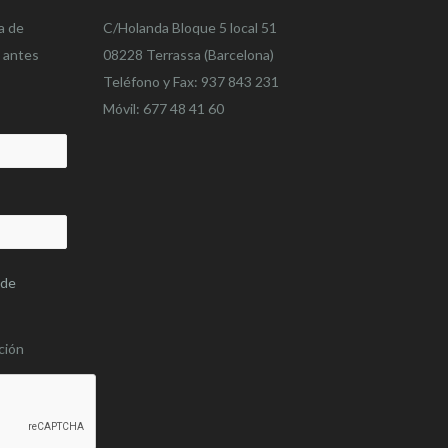
a de
C/Holanda Bloque 5 local 51
o antes
08228 Terrassa (Barcelona)
Teléfono y Fax: 937 843 231
Móvil: 677 48 41 60
 de
ción