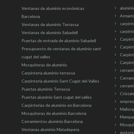
alumini
Ventanas de aluminio económicas
Armari
Barcelona
carpínt
Ventanas de aluminio Terrassa
carpint
Ventanas de aluminio Sabadell
Carpint
Puertas de entrada de aluminio Sabadell
Carpint
Presupuesto de ventanas de aluminio sant
Carpin
cugat del valles
Carpint
Mosquiteras de aluminio
cerram
Carpinteria aluminio terrassa
Cerram
Carpinteria aluminio Sant Cugat del Valles
cerrami
Puertas aluminio Terrassa
Cristal
Puertas aluminio Sant cugat del valles
empresa
Carpinterias de aluminio en Barcelona
Mallorq
Mosquiteras de aluminio Barcelona
Mampar
Cerramientos aluminio Barcelona
Mosquit
Ventanas aluminio Matadepera
motore