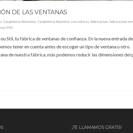
IÓN DE LAS VENTANAS
o
,
Carpinteria Aluminio
,
Carpinteria Alumino
,
correderas
,
fabricacion
,
fabricacion ve
anas PVC
u Stil, tu fábrica de ventanas de confianza. En la nueva entrada d
emos tener en cuenta antes de escoger un tipo de ventana u otro.
na de nuestra fábrica, más podemos reducir las dimensiones del pe
OS
¡TE LLAMAMOS GRATIS!