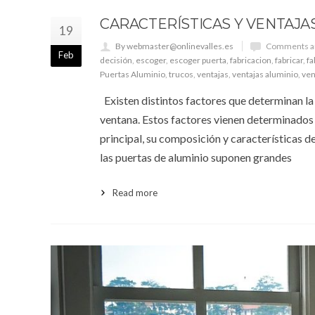
CARACTERÍSTICAS Y VENTAJA
19
By webmaster@onlinevalles.es
Comments ar
Feb
decisión
,
escoger
,
escoger puerta
,
fabricacion
,
fabricar
,
fa
Puertas Aluminio
,
trucos
,
ventajas
,
ventajas aluminio
,
ven
Existen distintos factores que determinan la
ventana. Estos factores vienen determinados 
principal, su composición y características d
las puertas de aluminio suponen grandes
Read more