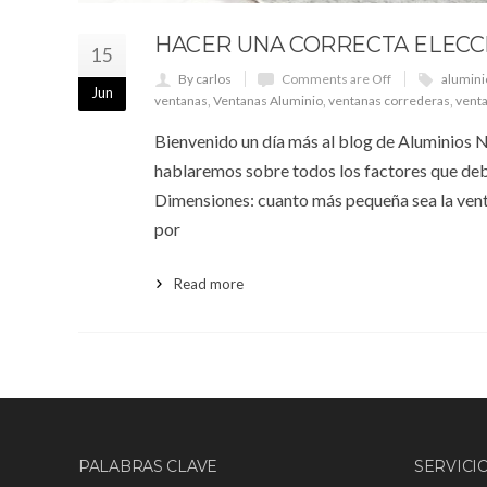
HACER UNA CORRECTA ELECC
15
By carlos
Comments are Off
alumini
Jun
ventanas
,
Ventanas Aluminio
,
ventanas correderas
,
vent
Bienvenido un día más al blog de Aluminios No
hablaremos sobre todos los factores que deb
Dimensiones: cuanto más pequeña sea la venta
por
Read more
PALABRAS CLAVE
SERVICI