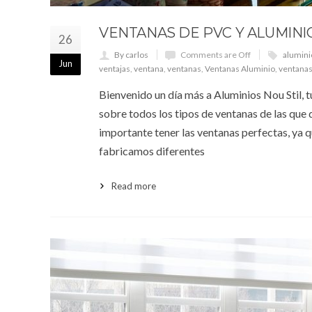
VENTANAS DE PVC Y ALUMINI
26
By carlos
Comments are Off
alumini
Jun
ventajas
,
ventana
,
ventanas
,
Ventanas Aluminio
,
ventana
Bienvenido un día más a Aluminios Nou Stil, 
sobre todos los tipos de ventanas de las que 
importante tener las ventanas perfectas, ya 
fabricamos diferentes
Read more