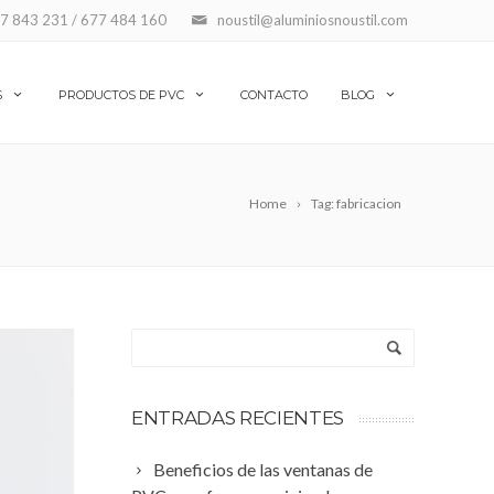
7 843 231 / 677 484 160
noustil@aluminiosnoustil.com
S
PRODUCTOS DE PVC
CONTACTO
BLOG
Home
Tag: fabricacion
ENTRADAS RECIENTES
Beneficios de las ventanas de