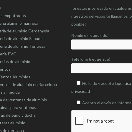
o
¡Si estas interesado en cualquier
os empotrados
nuestros servicios te llamamos l
eria aluminio manresa
posible!
ería de aluminio Cerdanyola
Nombre (requerido)
ería de aluminio Sabadell
ería de aluminio Terrassa
teria PVC
Télefono (requerido)
erias de aluminio
ientos
ientos Aluminios
He leído y acepto la
política
entos de aluminio en Barcelona
privacidad
es a medida
 de ventanas de aluminio
Acepto el envío de informa
uinas para ventanas
as de baño y ducha
eras aluminio
s de persiana