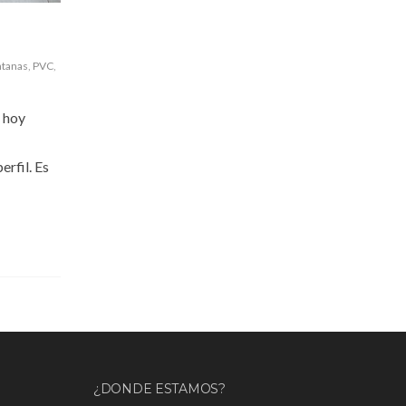
ntanas
,
PVC
,
e hoy
rfil. Es
¿DONDE ESTAMOS?