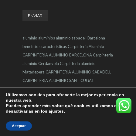
aluminio
aluminios
aluminio sabadell
Barcelona
beneficios
características
Carpinteria Aluminio
CARPINTERIA ALUMINIO BARCELONA
Carpinteria
aluminio Cerdanyola
Carpinteria aluminio
Matadepera
CARPINTERIA ALUMINIO SABADELL
CARPINTERIA ALUMINIO SANT CUGAT
CARPINTERIA ALUMINIO TERRASSA
Carpinteria
Utilizamos cookies para ofrecerte la mejor experiencia en
Alumino
carpintería
carpintería de aluminio
Puertas
nuestra web.
Puedes aprender más sobre qué cookies utilizamos o
Aluminio
Puertas aluminio Terrassa
Sabadell
desactivarlas en los
ajustes
.
Terrassa
ventajas
ventanas
Ventanas Aluminio
VENTANAS ALUMINIO TERRASSA
ventanas de
Aceptar
aluminio