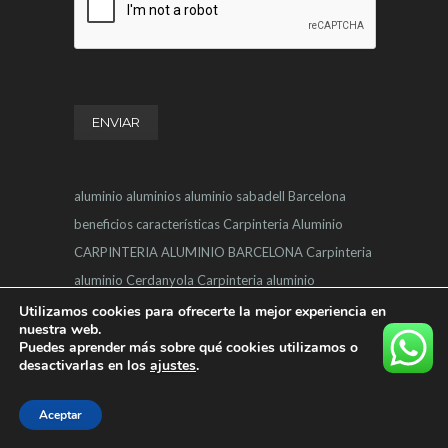
aluminio
aluminios
aluminio sabadell
Barcelona
beneficios
características
Carpinteria Aluminio
CARPINTERIA ALUMINIO BARCELONA
Carpinteria
aluminio Cerdanyola
Carpinteria aluminio
Matadepera
CARPINTERIA ALUMINIO SABADELL
Utilizamos cookies para ofrecerte la mejor experiencia en
nuestra web.
CARPINTERIA ALUMINIO SANT CUGAT
Puedes aprender más sobre qué cookies utilizamos o
desactivarlas en los
CARPINTERIA ALUMINIO TERRASSA
ajustes
.
Carpinteria
Alumino
carpintería
carpintería de aluminio
Puertas
Aceptar
Aluminio
Puertas aluminio Terrassa
Sabadell