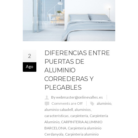
DIFERENCIAS ENTRE
2
PUERTAS DE
Ago
ALUMINIO
CORREDERAS Y
PLEGABLES
By webmaster@onlinevalles.es
Comments are Off
aluminio
,
aluminio sabadell
,
aluminios
,
características
,
carpintería
,
Carpinteria
Aluminio
,
CARPINTERIA ALUMINIO
BARCELONA
,
Carpinteria aluminio
Cerdanyola
,
Carpinteria aluminio