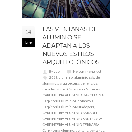
LAS VENTANAS DE
14
ALUMINIO SE
Ene
ADAPTAN A LOS
NUEVOS ESTILOS
ARQUITECTÓNICOS
By Leo
No comments yet
2019
,
aluminio
,
aluminio sabadell
,
aluminios
,
arquitectura
,
beneficios
,
características
,
Carpinteria Aluminio
,
CARPINTERIA ALUMINIO BARCELONA
,
Carpinteria aluminio Cerdanyola
,
Carpinteria aluminio Matadepera
,
CARPINTERIA ALUMINIO SABADELL
,
CARPINTERIA ALUMINIO SANT CUGAT
,
CARPINTERIA ALUMINIO TERRASSA
,
Carpinteria Alumino
,
ventana
,
ventanas
,