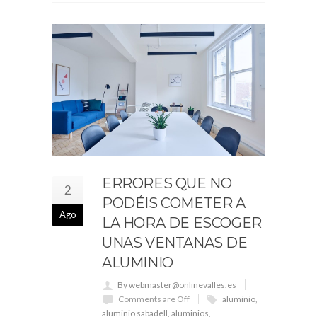
ERRORES QUE NO
2
PODÉIS COMETER A
Ago
LA HORA DE ESCOGER
UNAS VENTANAS DE
ALUMINIO
By webmaster@onlinevalles.es
Comments are Off
aluminio
,
aluminio sabadell
,
aluminios
,