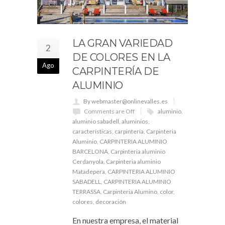
LA GRAN VARIEDAD
2
DE COLORES EN LA
Ago
CARPINTERÍA DE
ALUMINIO
By webmaster@onlinevalles.es
Comments are Off
aluminio
,
aluminio sabadell
,
aluminios
,
características
,
carpintería
,
Carpinteria
Aluminio
,
CARPINTERIA ALUMINIO
BARCELONA
,
Carpinteria aluminio
Cerdanyola
,
Carpinteria aluminio
Matadepera
,
CARPINTERIA ALUMINIO
SABADELL
,
CARPINTERIA ALUMINIO
TERRASSA
,
Carpinteria Alumino
,
color
,
colores
,
decoración
En nuestra empresa, el material