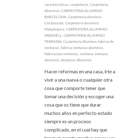
características
,
carpintería
,
Carpinteria
Aluminio
,
CARPINTERIA ALUMINIO
BARCELONA
,
Carpinteria aluminio
Cerdanyola
,
Carpinteria aluminio
Matadepera
,
CARPINTERIA ALUMINIO
SABADELL
,
CARPINTERIA ALUMINIO
TERRASSA
,
Carpinteria Alumino
,
fabrica de
ventanas
,
fábrica ventanas aluminio
,
fabricacion ventanas
,
ventana
,
ventana
aluminio
,
Ventanas Aluminio
Hacer reformas en una casa, irte a
vivir a una nueva o cualquier otra
cosa que comporte tener que
tomar una decisión y escoger una
cosa que os tiene que durar
muchos años en perfecto estado
siempre es un proceso
complicado, en el cual hay que
tener en cuenta muchas cosas y es