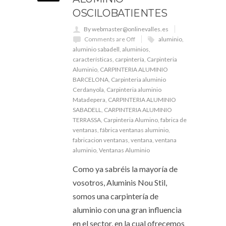
OSCILOBATIENTES
By webmaster@onlinevalles.es
Comments are Off
aluminio
,
aluminio sabadell
,
aluminios
,
características
,
carpintería
,
Carpinteria
Aluminio
,
CARPINTERIA ALUMINIO
BARCELONA
,
Carpinteria aluminio
Cerdanyola
,
Carpinteria aluminio
Matadepera
,
CARPINTERIA ALUMINIO
SABADELL
,
CARPINTERIA ALUMINIO
TERRASSA
,
Carpinteria Alumino
,
fabrica de
ventanas
,
fábrica ventanas aluminio
,
fabricacion ventanas
,
ventana
,
ventana
aluminio
,
Ventanas Aluminio
Como ya sabréis la mayoría de
vosotros, Aluminis Nou Stil,
somos una carpintería de
aluminio con una gran influencia
en el sector, en la cual ofrecemos