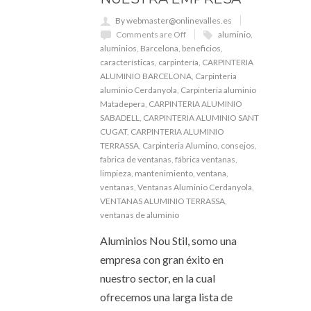
By webmaster@onlinevalles.es
Comments are Off
aluminio
,
aluminios
,
Barcelona
,
beneficios
,
características
,
carpintería
,
CARPINTERIA
ALUMINIO BARCELONA
,
Carpinteria
aluminio Cerdanyola
,
Carpinteria aluminio
Matadepera
,
CARPINTERIA ALUMINIO
SABADELL
,
CARPINTERIA ALUMINIO SANT
CUGAT
,
CARPINTERIA ALUMINIO
TERRASSA
,
Carpinteria Alumino
,
consejos
,
fabrica de ventanas
,
fábrica ventanas
,
limpieza
,
mantenimiento
,
ventana
,
ventanas
,
Ventanas Aluminio Cerdanyola
,
VENTANAS ALUMINIO TERRASSA
,
ventanas de aluminio
Aluminios Nou Stil, somo una
empresa con gran éxito en
nuestro sector, en la cual
ofrecemos una larga lista de