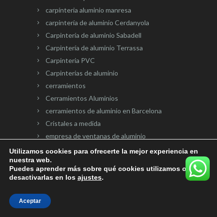
carpínteria aluminio manresa
carpintería de aluminio Cerdanyola
Carpintería de aluminio Sabadell
Carpintería de aluminio Terrassa
Carpinteria PVC
Carpinterias de aluminio
cerramientos
Cerramientos Aluminios
cerramientos de aluminio en Barcelona
Cristales a medida
empresa de ventanas de aluminio
Mallorquinas para ventanas
Utilizamos cookies para ofrecerte la mejor experiencia en
nuestra web.
Mamparas de baño y ducha
Puedes aprender más sobre qué cookies utilizamos o
Mosquiteras aluminio
desactivarlas en los
ajustes
.
motores de persiana
Persianas de aluminio Terrassa
Aceptar
puertas