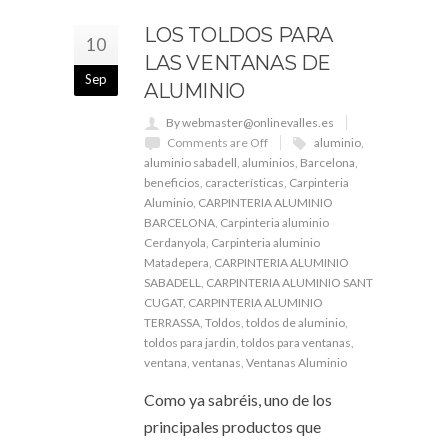
LOS TOLDOS PARA
10
LAS VENTANAS DE
Sep
ALUMINIO
By webmaster@onlinevalles.es
Comments are Off
aluminio
,
aluminio sabadell
,
aluminios
,
Barcelona
,
beneficios
,
características
,
Carpinteria
Aluminio
,
CARPINTERIA ALUMINIO
BARCELONA
,
Carpinteria aluminio
Cerdanyola
,
Carpinteria aluminio
Matadepera
,
CARPINTERIA ALUMINIO
SABADELL
,
CARPINTERIA ALUMINIO SANT
CUGAT
,
CARPINTERIA ALUMINIO
TERRASSA
,
Toldos
,
toldos de aluminio
,
toldos para jardin
,
toldos para ventanas
,
ventana
,
ventanas
,
Ventanas Aluminio
Como ya sabréis, uno de los
principales productos que