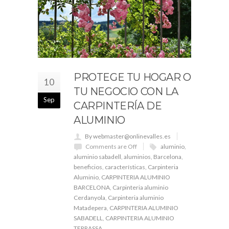
PROTEGE TU HOGAR O
10
TU NEGOCIO CON LA
Sep
CARPINTERÍA DE
ALUMINIO
By webmaster@onlinevalles.es
Comments are Off
aluminio
,
aluminio sabadell
,
aluminios
,
Barcelona
,
beneficios
,
características
,
Carpinteria
Aluminio
,
CARPINTERIA ALUMINIO
BARCELONA
,
Carpinteria aluminio
Cerdanyola
,
Carpinteria aluminio
Matadepera
,
CARPINTERIA ALUMINIO
SABADELL
,
CARPINTERIA ALUMINIO
TERRASSA