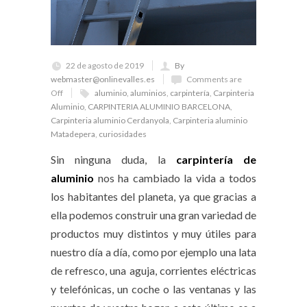
22 de agosto de 2019
By
webmaster@onlinevalles.es
Comments are
Off
aluminio
,
aluminios
,
carpintería
,
Carpinteria
Aluminio
,
CARPINTERIA ALUMINIO BARCELONA
,
Carpinteria aluminio Cerdanyola
,
Carpinteria aluminio
Matadepera
,
curiosidades
Sin ninguna duda, la
carpintería de
aluminio
nos ha cambiado la vida a todos
los habitantes del planeta, ya que gracias a
ella podemos construir una gran variedad de
productos muy distintos y muy útiles para
nuestro día a día, como por ejemplo una lata
de refresco, una aguja, corrientes eléctricas
y telefónicas, un coche o las ventanas y las