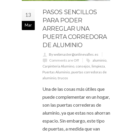
PASOS SENCILLOS
13
PARA PODER
Mar
ARREGLAR UNA
PUERTA CORREDORA
DE ALUMINIO
By webmaster@onlinevalles.es
Comments are Off
aluminio
,
Carpinteria Alumino
,
consejos
,
limpieza
,
Puertas Aluminio
,
puertas corredoras de
aluminio
,
trucos
Una de las cosas más útiles que
puede complementar en un hogar,
son las puertas correderas de
aluminio, ya que estas nos ahorran
espacio. Sin embargo, este tipo
de puertas, a medida que van