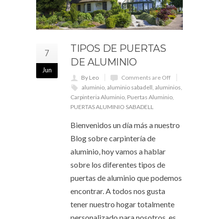
TIPOS DE PUERTAS
7
DE ALUMINIO
Jun
By Leo
Comments are Off
aluminio
,
aluminio sabadell
,
aluminios
,
Carpinteria Aluminio
,
Puertas Aluminio
,
PUERTAS ALUMINIO SABADELL
Bienvenidos un día más a nuestro
Blog sobre carpintería de
aluminio, hoy vamos a hablar
sobre los diferentes tipos de
puertas de aluminio que podemos
encontrar. A todos nos gusta
tener nuestro hogar totalmente
personalizado para nosotros, es