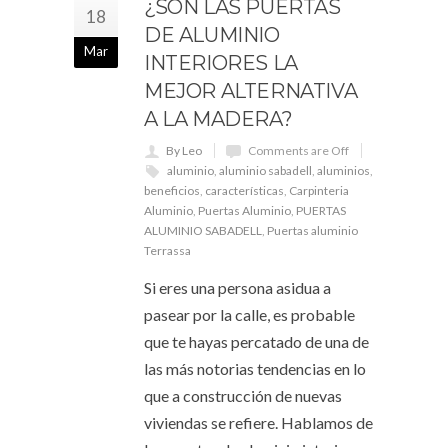
¿SON LAS PUERTAS
18
DE ALUMINIO
Mar
INTERIORES LA
MEJOR ALTERNATIVA
A LA MADERA?
By Leo
Comments are Off
aluminio
,
aluminio sabadell
,
aluminios
,
beneficios
,
características
,
Carpinteria
Aluminio
,
Puertas Aluminio
,
PUERTAS
ALUMINIO SABADELL
,
Puertas aluminio
Terrassa
Si eres una persona asidua a
pasear por la calle, es probable
que te hayas percatado de una de
las más notorias tendencias en lo
que a construcción de nuevas
viviendas se refiere. Hablamos de