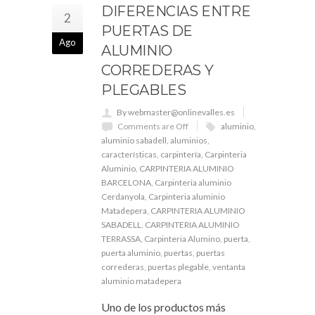
DIFERENCIAS ENTRE
2
PUERTAS DE
Ago
ALUMINIO
CORREDERAS Y
PLEGABLES
By webmaster@onlinevalles.es
Comments are Off
aluminio
,
aluminio sabadell
,
aluminios
,
características
,
carpintería
,
Carpinteria
Aluminio
,
CARPINTERIA ALUMINIO
BARCELONA
,
Carpinteria aluminio
Cerdanyola
,
Carpinteria aluminio
Matadepera
,
CARPINTERIA ALUMINIO
SABADELL
,
CARPINTERIA ALUMINIO
TERRASSA
,
Carpinteria Alumino
,
puerta
,
puerta aluminio
,
puertas
,
puertas
correderas
,
puertas plegable
,
ventanta
aluminio matadepera
Uno de los productos más