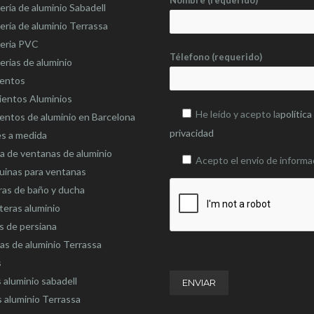
Nombre (requerido)
ería de aluminio Sabadell
ería de aluminio Terrassa
teria PVC
Télefono (requerido)
erias de aluminio
ientos
ientos Aluminios
He leído y acepto la
política
entos de aluminio en Barcelona
privacidad
es a medida
 de ventanas de aluminio
Acepto el envío de informa
uinas para ventanas
as de baño y ducha
eras aluminio
s de persiana
as de aluminio Terrassa
s
 aluminio sabadell
 aluminio Terrassa