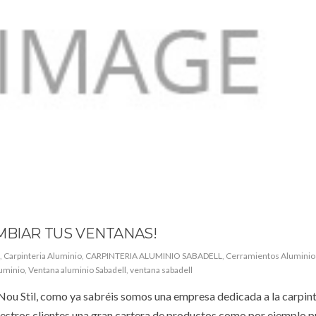
MBIAR TUS VENTANAS!
,
Carpinteria Aluminio
,
CARPINTERIA ALUMINIO SABADELL
,
Cerramientos Aluminio 
luminio
,
Ventana aluminio Sabadell
,
ventana sabadell
Nou Stil, como ya sabréis somos una empresa dedicada a la carpint
estros clientes una gran cartera de productos como por ejemplo p