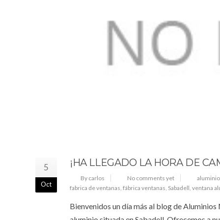
¡HA LLEGADO LA HORA DE CA
5
By carlos
No comments yet
aluminio
Oct
fabrica de ventanas
,
fábrica ventanas
,
Sabadell
,
ventana a
Bienvenidos un día más al blog de Aluminios 
aluminio situada en Sabadell. Ofrecemos a nu