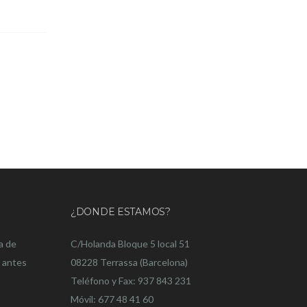
¿DONDE ESTAMOS?
a de
C/Holanda Bloque 5 local 51
o antes
08228 Terrassa (Barcelona)
Teléfono y Fax: 937 843 231
Móvil: 677 48 41 60