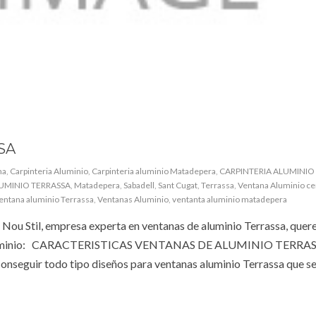
SA
na
,
Carpinteria Aluminio
,
Carpinteria aluminio Matadepera
,
CARPINTERIA ALUMINIO
LUMINIO TERRASSA
,
Matadepera
,
Sabadell
,
Sant Cugat
,
Terrassa
,
Ventana Aluminio ce
entana aluminio Terrassa
,
Ventanas Aluminio
,
ventanta aluminio matadepera
il, empresa experta en ventanas de aluminio Terrassa, quer
 de aluminio: CARACTERISTICAS VENTANAS DE ALUMINIO TERRAS
 conseguir todo tipo diseños para ventanas aluminio Terrassa que s