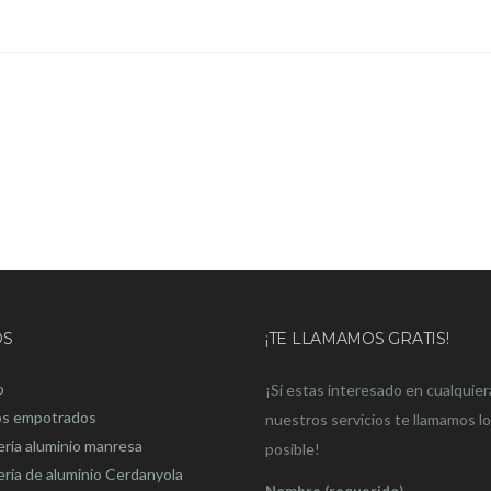
OS
¡TE LLAMAMOS GRATIS!
o
¡Si estas interesado en cualquier
os empotrados
nuestros servicios te llamamos l
eria aluminio manresa
posible!
ería de aluminio Cerdanyola