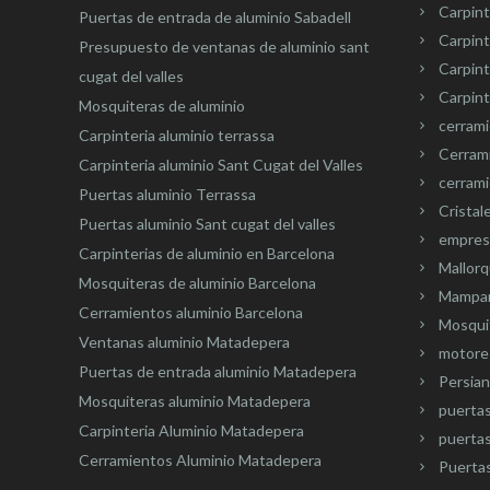
Carpint
Puertas de entrada de aluminio Sabadell
Carpint
Presupuesto de ventanas de aluminio sant
Carpin
cugat del valles
Carpint
Mosquiteras de aluminio
cerram
Carpinteria aluminio terrassa
Cerram
Carpinteria aluminio Sant Cugat del Valles
cerrami
Puertas aluminio Terrassa
Cristal
Puertas aluminio Sant cugat del valles
empresa
Carpinterias de aluminio en Barcelona
Mallorq
Mosquiteras de aluminio Barcelona
Mampar
Cerramientos aluminio Barcelona
Mosquit
Ventanas aluminio Matadepera
motore
Puertas de entrada aluminio Matadepera
Persian
Mosquiteras aluminio Matadepera
puerta
Carpinteria Aluminio Matadepera
puertas
Cerramientos Aluminio Matadepera
Puertas