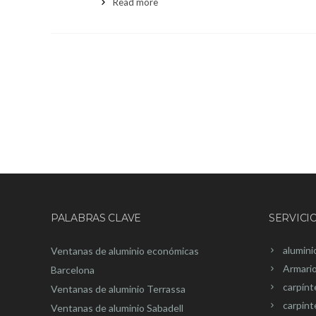
Read more
PALABRAS CLAVE
SERVICI
alumini
Ventanas de aluminio económicas
Armari
Barcelona
carpínt
Ventanas de aluminio Terrassa
carpint
Ventanas de aluminio Sabadell