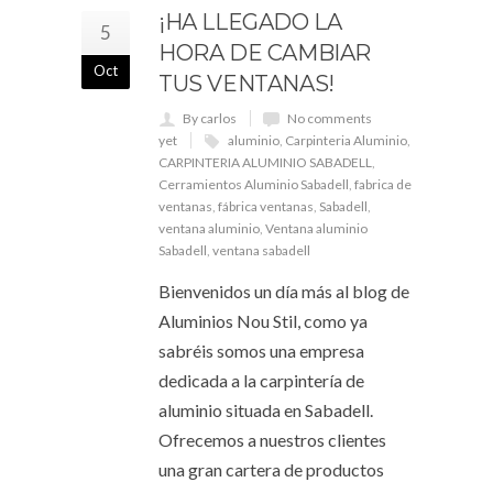
¡HA LLEGADO LA
5
HORA DE CAMBIAR
Oct
TUS VENTANAS!
By carlos
No comments
yet
aluminio
,
Carpinteria Aluminio
,
CARPINTERIA ALUMINIO SABADELL
,
Cerramientos Aluminio Sabadell
,
fabrica de
ventanas
,
fábrica ventanas
,
Sabadell
,
ventana aluminio
,
Ventana aluminio
Sabadell
,
ventana sabadell
Bienvenidos un día más al blog de
Aluminios Nou Stil, como ya
sabréis somos una empresa
dedicada a la carpintería de
aluminio situada en Sabadell.
Ofrecemos a nuestros clientes
una gran cartera de productos