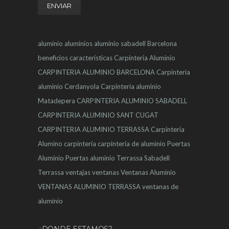
aluminio
aluminios
aluminio sabadell
Barcelona
beneficios
características
Carpinteria Aluminio
CARPINTERIA ALUMINIO BARCELONA
Carpinteria
aluminio Cerdanyola
Carpinteria aluminio
Matadepera
CARPINTERIA ALUMINIO SABADELL
CARPINTERIA ALUMINIO SANT CUGAT
CARPINTERIA ALUMINIO TERRASSA
Carpinteria
Alumino
carpintería
carpintería de aluminio
Puertas
Aluminio
Puertas aluminio Terrassa
Sabadell
Terrassa
ventajas
ventanas
Ventanas Aluminio
VENTANAS ALUMINIO TERRASSA
ventanas de
aluminio
¿DONDE ESTAMOS?