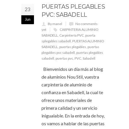
PUERTAS PLEGABLES
23
PVC: SABADELL
Jun
By manel
No comments
yet
CARPINTERIA ALUMINIO
SABADELL
,
Carpintería PVC
,
puerta
splegables sabadell
,
PUERTAS ALUMINIO
SABADELL
,
puertas plegables
,
puertas
plegables pvc sabadell
,
puertas plegables
sabadell
,
puertas pvc
,
PVC
,
Sabadell
Bienvenidos un día más al blog
de aluminios Nou Stil, vuestra
carpintería de aluminio de
confianza en Sabadell, la cual te
ofrece unos materiales de
primera calidad y un servicio
inigualable. En la entrada de hoy,
os vamos a hablar de las puertas