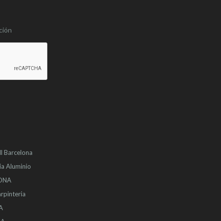
ción
l
Barcelona
ia Aluminio
LONA
rpinteria
A