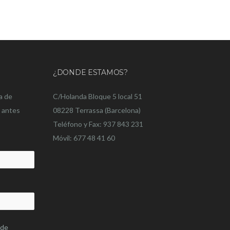
¿DONDE ESTAMOS?
a de
C/Holanda Bloque 5 local 51
o antes
08228 Terrassa (Barcelona)
Teléfono y Fax: 937 843 231
Móvil: 677 48 41 60
 de