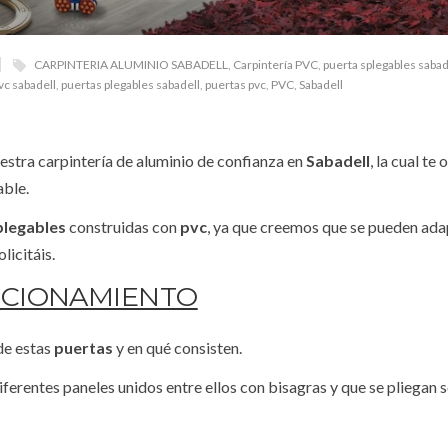
CARPINTERIA ALUMINIO SABADELL
,
Carpintería PVC
,
puerta splegables sabad
vc sabadell
,
puertas plegables sabadell
,
puertas pvc
,
PVC
,
Sabadell
uestra carpintería de aluminio de confianza en
Sabadell
, la cual te 
able.
plegables
construidas con
pvc
, ya que creemos que se pueden adap
olicitáis.
CIONAMIENTO
de estas
puertas
y en qué consisten.
erentes paneles unidos entre ellos con bisagras y que se pliegan s