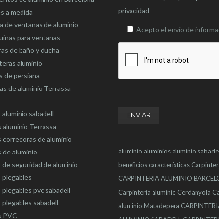
privacidad
es a medida
 de ventanas de aluminio
Acepto el envío de informa
uinas para ventanas
as de baño y ducha
eras aluminio
s de persiana
as de aluminio Terrassa
s
 aluminio sabadell
 aluminio Terrassa
 corredoras de aluminio
aluminio
aluminios
aluminio sabadel
 de aluminio
 de seguridad de aluminio
beneficios
características
Carpinter
 plegables
CARPINTERIA ALUMINIO BARCE
 plegables pvc sabadell
Carpinteria aluminio Cerdanyola
Ca
 plegables sabadell
aluminio Matadepera
CARPINTERI
s PVC