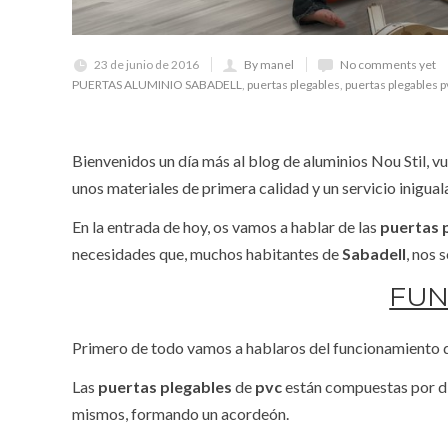
23 de junio de 2016
By manel
No comments yet
PUERTAS ALUMINIO SABADELL
,
puertas plegables
,
puertas plegables p
Bienvenidos un día más al blog de aluminios Nou Stil, v
unos materiales de primera calidad y un servicio inigual
En la entrada de hoy, os vamos a hablar de las
puertas 
necesidades que, muchos habitantes de
Sabadell
, nos s
FUN
Primero de todo vamos a hablaros del funcionamiento 
Las
puertas plegables
de
pvc
están compuestas por dif
mismos, formando un acordeón.