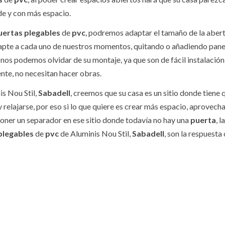
e y con más espacio.
uertas plegables
de
pvc
, podremos adaptar el tamaño de la aber
apte a cada uno de nuestros momentos, quitando o añadiendo pane
os podemos olvidar de su montaje, ya que son de fácil instalación 
te, no necesitan hacer obras.
is Nou Stil,
Sabadell
, creemos que su casa es un sitio donde tiene 
y relajarse, por eso si lo que quiere es crear más espacio, aprovech
poner un separador en ese sitio donde todavía no hay una
puerta
, l
plegables
de
pvc
de Aluminis Nou Stil,
Sabadell
, son la respuesta