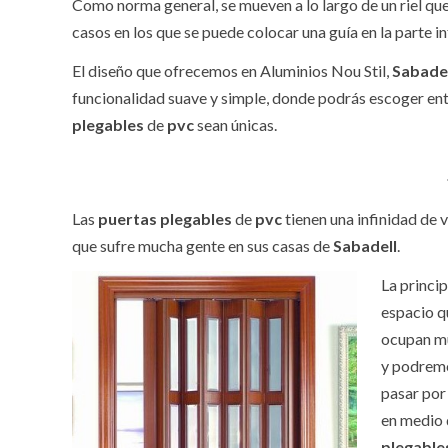
Como norma general, se mueven a lo largo de un riel que 
casos en los que se puede colocar una guía en la parte in
El diseño que ofrecemos en Aluminios Nou Stil,
Sabadel
funcionalidad suave y simple, donde podrás escoger ent
plegables
de
pvc
sean únicas.
Las
puertas plegables
de
pvc
tienen una infinidad de 
que sufre mucha gente en sus casas de
Sabadell
.
La princip
espacio q
ocupan mu
y podremo
pasar por
en medio 
plegable