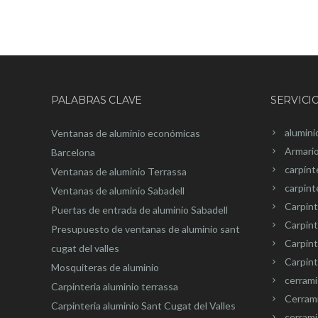
PALABRAS CLAVE
SERVICI
alumini
Ventanas de aluminio económicas
Armari
Barcelona
carpínt
Ventanas de aluminio Terrassa
carpint
Ventanas de aluminio Sabadell
Carpint
Puertas de entrada de aluminio Sabadell
Carpint
Presupuesto de ventanas de aluminio sant
Carpin
cugat del valles
Carpint
Mosquiteras de aluminio
cerram
Carpinteria aluminio terrassa
Cerram
Carpinteria aluminio Sant Cugat del Valles
cerrami