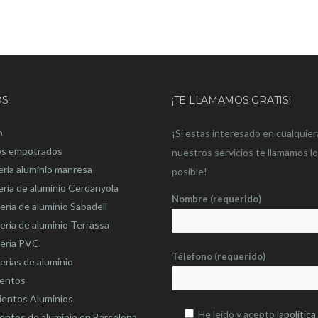
OS
¡TE LLAMAMOS GRATIS!
o
¡Si estas interesado en cualquier
os empotrados
nuestros servicios te llamamos l
eria aluminio manresa
posible!
ería de aluminio Cerdanyola
Nombre (requerido)
ería de aluminio Sabadell
ería de aluminio Terrassa
teria PVC
Télefono (requerido)
erias de aluminio
ientos
ientos Aluminios
He leído y acepto la
política
entos de aluminio en Barcelona