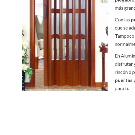
más grand
Con las
p
que se ad
Tampoco n
normalmen
En Alumin
disfrutar 
rincón o 
puertas 
para ti.