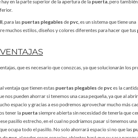
hay en la parte superior de la apertura de la
puerta
, pero también
ferior.
l
, para las
puertas plegables
de
pvc
, es un sistema que tiene una
re muchos estilos, diseños y colores diferentes para hacer que tus
VENTAJAS
ventajas, que es necesario que conozcas, ya que solucionarán los 
al ventaja que tienen estas
puertas plegables
de
pvc
es la cantid
ue nos pueden ahorrar si tenemos una casa pequeña, ya que al abrir
cho espacio y gracias a eso podremos aprovechar mucho más cad
s tener la
puerta
siempre abierta sin necesidad de tenerla que ce
 ese pasillo estrecho, en el cual no podríamos pasar si tenemos una
que ocupa todo el pasillo. No solo ahorrará espacio si no que las
p
s
de
pvc
, al poder crear espacios abiertos hará que su casa parez