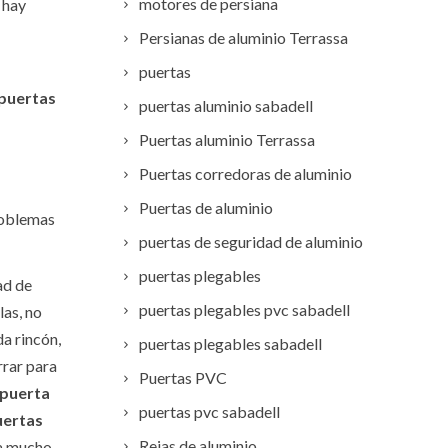
motores de persiana
 hay
Persianas de aluminio Terrassa
puertas
puertas
puertas aluminio sabadell
Puertas aluminio Terrassa
Puertas corredoras de aluminio
Puertas de aluminio
problemas
puertas de seguridad de aluminio
puertas plegables
ad de
puertas plegables pvc sabadell
las, no
a rincón,
puertas plegables sabadell
rrar para
Puertas PVC
puerta
puertas pvc sabadell
uertas
Rejas de aluminio
ca mucho