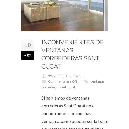
INCONVENIENTES DE
10
VENTANAS
Ago
CORREDERAS SANT
CUGAT
By Aluminios Nou Stil
Comments are Off
ventanas
correderas sant cugat
Si hablamos de ventanas
correderas Sant Cugat nos
encontramos con muchas
ventajas, como pueden ser la baja
ocupación de espacio libre en la