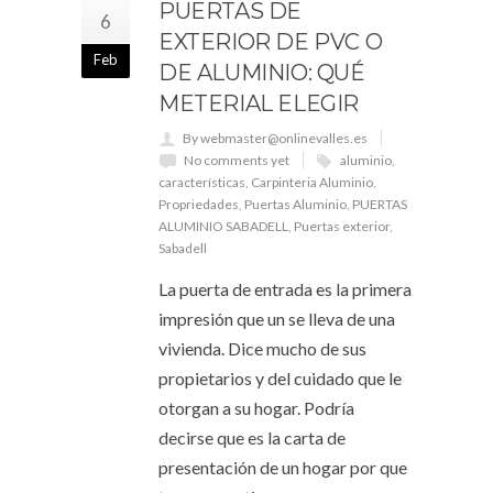
PUERTAS DE
6
EXTERIOR DE PVC O
Feb
DE ALUMINIO: QUÉ
METERIAL ELEGIR
By webmaster@onlinevalles.es
No comments yet
aluminio
,
características
,
Carpinteria Aluminio
,
Propriedades
,
Puertas Aluminio
,
PUERTAS
ALUMINIO SABADELL
,
Puertas exterior
,
Sabadell
La puerta de entrada es la primera
impresión que un se lleva de una
vivienda. Dice mucho de sus
propietarios y del cuidado que le
otorgan a su hogar. Podría
decirse que es la carta de
presentación de un hogar por que