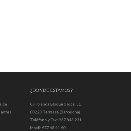
¿DONDE ESTAMOS?
a de
C/Holanda Bloque 5 local 51
o antes
08228 Terrassa (Barcelona)
Teléfono y Fax: 937 843 231
Móvil: 677 48 41 60