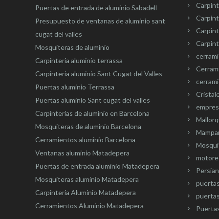
Carpint
Puertas de entrada de aluminio Sabadell
Carpint
Presupuesto de ventanas de aluminio sant
Carpin
cugat del valles
Carpint
Mosquiteras de aluminio
cerram
Carpinteria aluminio terrassa
Cerram
Carpinteria aluminio Sant Cugat del Valles
cerrami
Puertas aluminio Terrassa
Cristal
Puertas aluminio Sant cugat del valles
empresa
Carpinterias de aluminio en Barcelona
Mallorq
Mosquiteras de aluminio Barcelona
Mampar
Cerramientos aluminio Barcelona
Mosquit
Ventanas aluminio Matadepera
motore
Puertas de entrada aluminio Matadepera
Persian
Mosquiteras aluminio Matadepera
puerta
Carpinteria Aluminio Matadepera
puertas
Cerramientos Aluminio Matadepera
Puertas