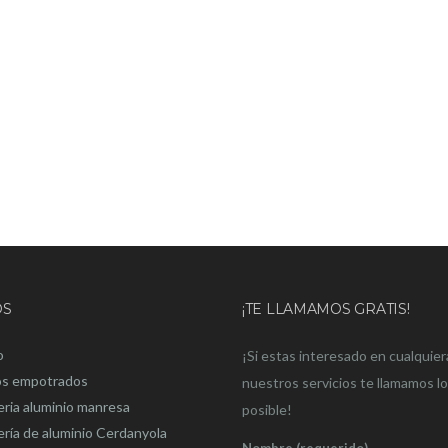
OS
¡TE LLAMAMOS GRATIS!
o
¡Si estas interesado en cualquier
os empotrados
nuestros servicios te llamamos l
eria aluminio manresa
posible!
ería de aluminio Cerdanyola