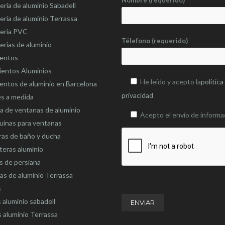
Nombre (requerido)
ería de aluminio Sabadell
ería de aluminio Terrassa
teria PVC
Télefono (requerido)
erias de aluminio
ientos
ientos Aluminios
He leído y acepto la
política
entos de aluminio en Barcelona
privacidad
es a medida
 de ventanas de aluminio
Acepto el envío de informa
uinas para ventanas
as de baño y ducha
eras aluminio
s de persiana
as de aluminio Terrassa
s
 aluminio sabadell
 aluminio Terrassa