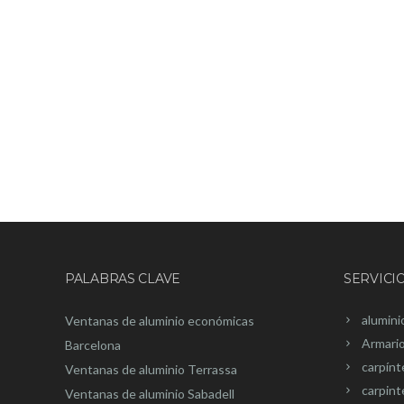
PALABRAS CLAVE
SERVICI
alumini
Ventanas de aluminio económicas
Armari
Barcelona
carpínt
Ventanas de aluminio Terrassa
carpint
Ventanas de aluminio Sabadell