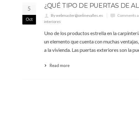
¿QUÉ TIPO DE PUERTAS DE A
5
By webmaster@onlinevalles.es
Comments ar
Oct
interiores
Uno de los productos estrella en la carpinterí
un elemento que cuenta con muchas ventajas, t
a la vivienda. Las puertas exteriores son la p
Read more