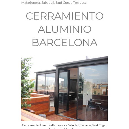
Matadepera
,
Sabadell
,
Sant Cugat
,
Terrassa
CERRAMIENTO
ALUMINIO
BARCELONA
Cerramiento Aluminio Barcelona – Sabadell, Terrassa, Sant Cugat,