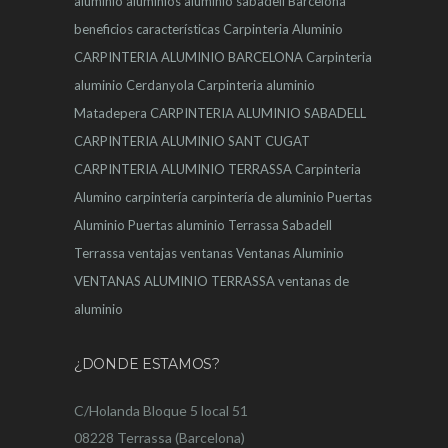
aluminio
aluminios
aluminio sabadell
Barcelona
beneficios
características
Carpinteria Aluminio
CARPINTERIA ALUMINIO BARCELONA
Carpinteria
aluminio Cerdanyola
Carpinteria aluminio
Matadepera
CARPINTERIA ALUMINIO SABADELL
CARPINTERIA ALUMINIO SANT CUGAT
CARPINTERIA ALUMINIO TERRASSA
Carpinteria
Alumino
carpintería
carpintería de aluminio
Puertas
Aluminio
Puertas aluminio Terrassa
Sabadell
Terrassa
ventajas
ventanas
Ventanas Aluminio
VENTANAS ALUMINIO TERRASSA
ventanas de
aluminio
¿DONDE ESTAMOS?
C/Holanda Bloque 5 local 51
08228 Terrassa (Barcelona)