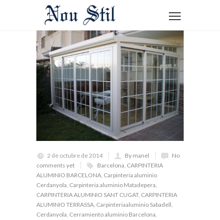
2 de octubre de 2014
By manel
No
comments yet
Barcelona
,
CARPINTERIA
ALUMINIO BARCELONA
,
Carpinteria aluminio
Cerdanyola
,
Carpinteria aluminio Matadepera
,
CARPINTERIA ALUMINIO SANT CUGAT
,
CARPINTERIA
ALUMINIO TERRASSA
,
Carpinteriaaluminio Sabadell
,
Cerdanyola
,
Cerramiento aluminio Barcelona
,