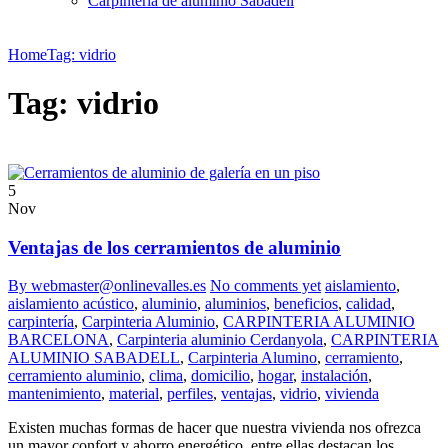
Carpintería de aluminio Sabadell
Home
Tag: vidrio
Tag: vidrio
5
Nov
Ventajas de los cerramientos de aluminio
By webmaster@onlinevalles.es
No comments yet
aislamiento
,
aislamiento acústico
,
aluminio
,
aluminios
,
beneficios
,
calidad
,
carpintería
,
Carpinteria Aluminio
,
CARPINTERIA ALUMINIO
BARCELONA
,
Carpinteria aluminio Cerdanyola
,
CARPINTERIA
ALUMINIO SABADELL
,
Carpinteria Alumino
,
cerramiento
,
cerramiento aluminio
,
clima
,
domicilio
,
hogar
,
instalación
,
mantenimiento
,
material
,
perfiles
,
ventajas
,
vidrio
,
vivienda
Existen muchas formas de hacer que nuestra vivienda nos ofrezca
un mayor confort y ahorro energético, entre ellas destacan los