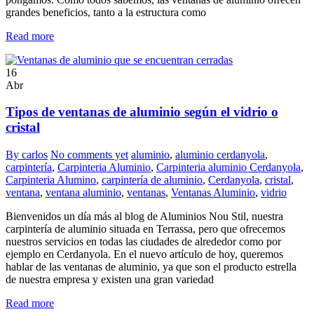
grandes beneficios, tanto a la estructura como
Read more
16
Abr
Tipos de ventanas de aluminio según el vidrio o
cristal
By carlos
No comments yet
aluminio
,
aluminio cerdanyola
,
carpintería
,
Carpinteria Aluminio
,
Carpinteria aluminio Cerdanyola
,
Carpinteria Alumino
,
carpintería de aluminio
,
Cerdanyola
,
cristal
,
ventana
,
ventana aluminio
,
ventanas
,
Ventanas Aluminio
,
vidrio
Bienvenidos un día más al blog de Aluminios Nou Stil, nuestra
carpintería de aluminio situada en Terrassa, pero que ofrecemos
nuestros servicios en todas las ciudades de alrededor como por
ejemplo en Cerdanyola. En el nuevo artículo de hoy, queremos
hablar de las ventanas de aluminio, ya que son el producto estrella
de nuestra empresa y existen una gran variedad
Read more