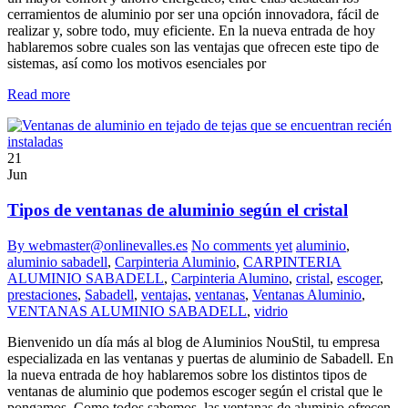
cerramientos de aluminio por ser una opción innovadora, fácil de
realizar y, sobre todo, muy eficiente. En la nueva entrada de hoy
hablaremos sobre cuales son las ventajas que ofrecen este tipo de
sistemas, así como los motivos esenciales por
Read more
21
Jun
Tipos de ventanas de aluminio según el cristal
By webmaster@onlinevalles.es
No comments yet
aluminio
,
aluminio sabadell
,
Carpinteria Aluminio
,
CARPINTERIA
ALUMINIO SABADELL
,
Carpinteria Alumino
,
cristal
,
escoger
,
prestaciones
,
Sabadell
,
ventajas
,
ventanas
,
Ventanas Aluminio
,
VENTANAS ALUMINIO SABADELL
,
vidrio
Bienvenido un día más al blog de Aluminios NouStil, tu empresa
especializada en las ventanas y puertas de aluminio de Sabadell. En
la nueva entrada de hoy hablaremos sobre los distintos tipos de
ventanas de aluminio que podemos escoger según el cristal que le
pongamos. Como todos sabemos, las ventanas de aluminio ofrecen