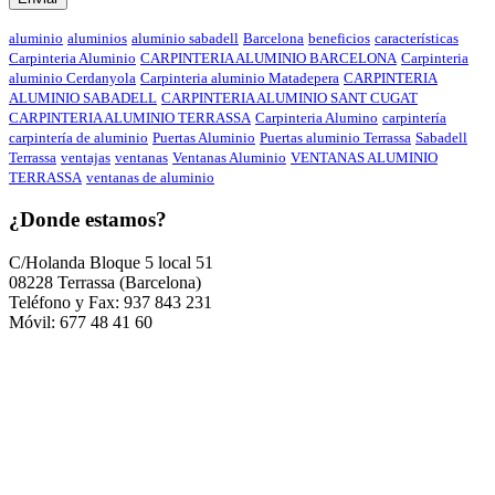
aluminio
aluminios
aluminio sabadell
Barcelona
beneficios
características
Carpinteria Aluminio
CARPINTERIA ALUMINIO BARCELONA
Carpinteria
aluminio Cerdanyola
Carpinteria aluminio Matadepera
CARPINTERIA
ALUMINIO SABADELL
CARPINTERIA ALUMINIO SANT CUGAT
CARPINTERIA ALUMINIO TERRASSA
Carpinteria Alumino
carpintería
carpintería de aluminio
Puertas Aluminio
Puertas aluminio Terrassa
Sabadell
Terrassa
ventajas
ventanas
Ventanas Aluminio
VENTANAS ALUMINIO
TERRASSA
ventanas de aluminio
¿Donde estamos?
C/Holanda Bloque 5 local 51
08228 Terrassa (Barcelona)
Teléfono y Fax: 937 843 231
Móvil: 677 48 41 60