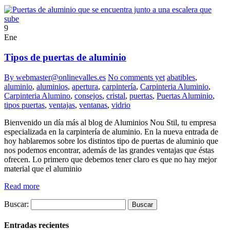
9
Ene
Tipos de puertas de aluminio
By webmaster@onlinevalles.es
No comments yet
abatibles
,
aluminio
,
aluminios
,
apertura
,
carpintería
,
Carpinteria Aluminio
,
Carpinteria Alumino
,
consejos
,
cristal
,
puertas
,
Puertas Aluminio
,
tipos puertas
,
ventajas
,
ventanas
,
vidrio
Bienvenido un día más al blog de Aluminios Nou Stil, tu empresa
especializada en la carpintería de aluminio. En la nueva entrada de
hoy hablaremos sobre los distintos tipo de puertas de aluminio que
nos podemos encontrar, además de las grandes ventajas que éstas
ofrecen. Lo primero que debemos tener claro es que no hay mejor
material que el aluminio
Read more
Buscar:
Entradas recientes