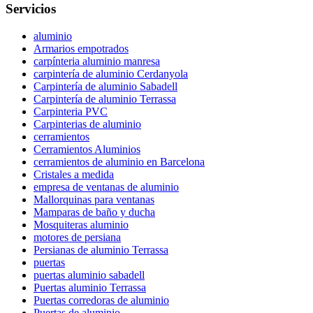
Servicios
aluminio
Armarios empotrados
carpínteria aluminio manresa
carpintería de aluminio Cerdanyola
Carpintería de aluminio Sabadell
Carpintería de aluminio Terrassa
Carpinteria PVC
Carpinterias de aluminio
cerramientos
Cerramientos Aluminios
cerramientos de aluminio en Barcelona
Cristales a medida
empresa de ventanas de aluminio
Mallorquinas para ventanas
Mamparas de baño y ducha
Mosquiteras aluminio
motores de persiana
Persianas de aluminio Terrassa
puertas
puertas aluminio sabadell
Puertas aluminio Terrassa
Puertas corredoras de aluminio
Puertas de aluminio