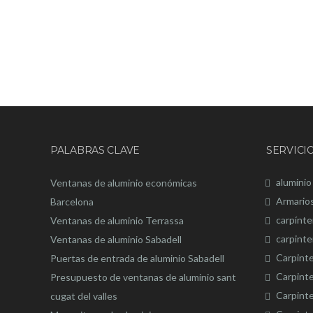
PALABRAS CLAVE
SERVICI
aluminio
Ventanas de aluminio económicas
Armario
Barcelona
carpínte
Ventanas de aluminio Terrassa
carpinte
Ventanas de aluminio Sabadell
Carpinte
Puertas de entrada de aluminio Sabadell
Carpinte
Presupuesto de ventanas de aluminio sant
Carpint
cugat del valles