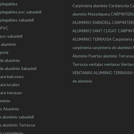
plegables
Carpinteria aluminio Cerdanyola
Ca
plegables pvc sabadell
aluminio Matadepera
CARPINTERI
plegables sabadell
ALUMINIO SABADELL
CARPINTER
 PVC
ALUMINIO SANT CUGAT
CARPINT
pvc sabadell
ALUMINIO TERRASSA
Carpinteria
 aluminio
carpintería
carpintería de aluminio
goría
Aluminio
Puertas aluminio Terrassa
de aluminio
Terrassa
ventajas
ventanas
Ventan
e aluminio Sabadell
VENTANAS ALUMINIO TERRASSA
ara balcones
de aluminio
ara locales
ara terrazas
uminio
s Aluminio
 aluminio sabadell
 aluminio Terrassa
s correderas