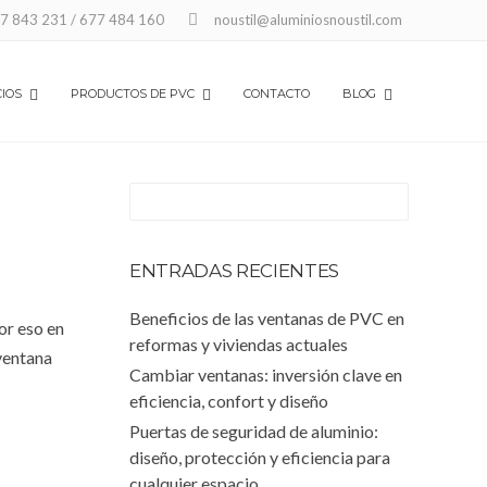
7 843 231 / 677 484 160
noustil@aluminiosnoustil.com
Home
Tag: Ventanas de aluminio de Matadepera
CIOS
PRODUCTOS DE PVC
CONTACTO
BLOG
ENTRADAS RECIENTES
Beneficios de las ventanas de PVC en
or eso en
reformas y viviendas actuales
ventana
Cambiar ventanas: inversión clave en
eficiencia, confort y diseño
Puertas de seguridad de aluminio:
diseño, protección y eficiencia para
cualquier espacio