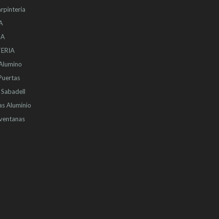
rpinteria
A
IA
ERIA
 Alumino
Puertas
Sabadell
as Aluminio
ventanas