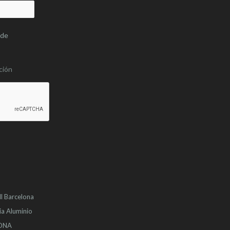
 de
ción
l
Barcelona
ia Aluminio
LONA