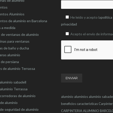
rias de aluminio
entos
entos Aluminios
He leído y acepto la
política
ntos de aluminio en Barcelona
privacidad
s a medida
Acepto el envío de informa
 de ventanas de aluminio
inas para ventanas
s de baño y ducha
eras aluminio
 de persiana
s de aluminio Terrassa
aluminio sabadell
aluminio Terrassa
corredoras de aluminio
aluminio
aluminios
aluminio sabadel
de aluminio
beneficios
características
Carpinter
de seguridad de aluminio
CARPINTERIA ALUMINIO BARCE