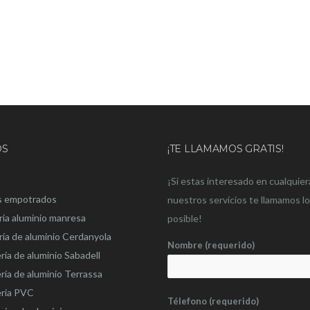
OS
¡TE LLAMAMOS GRATIS!
¡Si estas interesado en cualquier
s empotrados
nuestros servicios te llamamos l
ria aluminio manresa
posible!
ría de aluminio Cerdanyola
Nombre (requerido)
ría de aluminio Sabadell
ría de aluminio Terrassa
eria PVC
Télefono (requerido)