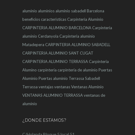
aluminio
aluminios
aluminio sabadell
Barcelona
beneficios
características
Carpinteria Aluminio
CARPINTERIA ALUMINIO BARCELONA
Carpinteria
aluminio Cerdanyola
Carpinteria aluminio
Matadepera
CARPINTERIA ALUMINIO SABADELL
CARPINTERIA ALUMINIO SANT CUGAT
CARPINTERIA ALUMINIO TERRASSA
Carpinteria
Alumino
carpintería
carpintería de aluminio
Puertas
Aluminio
Puertas aluminio Terrassa
Sabadell
Terrassa
ventajas
ventanas
Ventanas Aluminio
VENTANAS ALUMINIO TERRASSA
ventanas de
aluminio
¿DONDE ESTAMOS?
C/Holanda Bloque 5 local 51