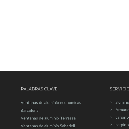
PALABRAS CLAVE
SERVICI
alumini
Ventanas de aluminio económicas
Armari
Barcelona
carpínt
Ventanas de aluminio Terrassa
carpint
Ventanas de aluminio Sabadell