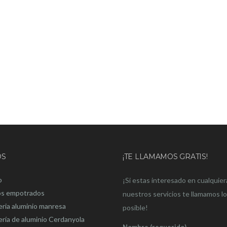
OS
¡TE LLAMAMOS GRATIS!
o
¡Si estas interesado en cualquier
os empotrados
nuestros servicios te llamamos l
eria aluminio manresa
posible!
ería de aluminio Cerdanyola