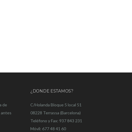
¿DONDE ESTAMOS?
a de
C/Holanda Bloque 5 local 51
o antes
08228 Terrassa (Barcelona)
Teléfono y Fax: 937 843 231
Móvil: 677 48 41 60