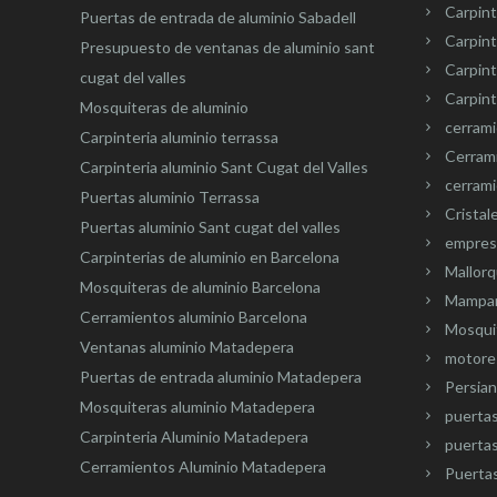
Carpint
Puertas de entrada de aluminio Sabadell
Carpint
Presupuesto de ventanas de aluminio sant
Carpin
cugat del valles
Carpint
Mosquiteras de aluminio
cerram
Carpinteria aluminio terrassa
Cerram
Carpinteria aluminio Sant Cugat del Valles
cerrami
Puertas aluminio Terrassa
Cristal
Puertas aluminio Sant cugat del valles
empresa
Carpinterias de aluminio en Barcelona
Mallorq
Mosquiteras de aluminio Barcelona
Mampar
Cerramientos aluminio Barcelona
Mosquit
Ventanas aluminio Matadepera
motore
Puertas de entrada aluminio Matadepera
Persian
Mosquiteras aluminio Matadepera
puerta
Carpinteria Aluminio Matadepera
puertas
Cerramientos Aluminio Matadepera
Puertas