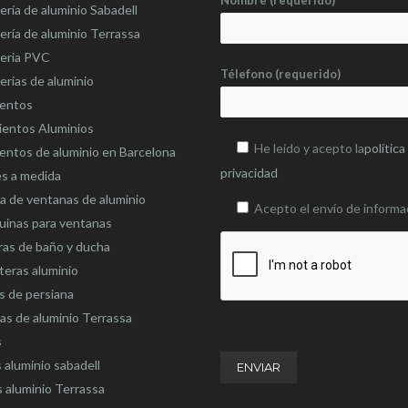
Nombre (requerido)
ería de aluminio Sabadell
ería de aluminio Terrassa
teria PVC
Télefono (requerido)
erias de aluminio
ientos
ientos Aluminios
He leído y acepto la
política
entos de aluminio en Barcelona
privacidad
es a medida
 de ventanas de aluminio
Acepto el envío de informa
uinas para ventanas
as de baño y ducha
eras aluminio
s de persiana
as de aluminio Terrassa
s
 aluminio sabadell
 aluminio Terrassa