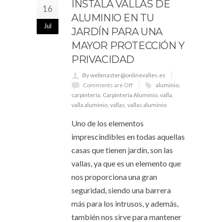
INSTALA VALLAS DE
16
ALUMINIO EN TU
Jul
JARDÍN PARA UNA
MAYOR PROTECCIÓN Y
PRIVACIDAD
By webmaster@onlinevalles.es
Comments are Off
aluminio
,
carpintería
,
Carpinteria Aluminio
,
valla
,
valla aluminio
,
vallas
,
vallas aluminio
Uno de los elementos
imprescindibles en todas aquellas
casas que tienen jardín, son las
vallas, ya que es un elemento que
nos proporciona una gran
seguridad, siendo una barrera
más para los intrusos, y además,
también nos sirve para mantener