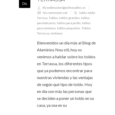
Dic
By webmaster@onlinevalles.es
No comments yet
toldo
,
toldo
Terrasa
,
Toldos
,
toldos grandes
,
toldos
para balcones
,
toldos para jardin
,
toldos
para ventanas
,
toldos pequeños
,
Toldos
Terrassa
,
ventanas
Bienvenidos un día más al Blog de
Aluminios Nou stil, hoy os
venimos a hablar sobre los toldos
en Terrassa, los diferentes tipos
que ya podemos encontrar para
nuestras viviendas y las ventajas
de según qué tipo de toldo. Hoy
en día son más las personas que
se deciden a poner un toldo en su
casa, ya sea en su