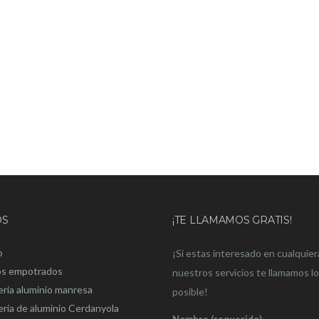
OS
¡TE LLAMAMOS GRATIS!
o
¡Si estas interesado en cualquier
os empotrados
nuestros servicios te llamamos l
eria aluminio manresa
posible!
ería de aluminio Cerdanyola