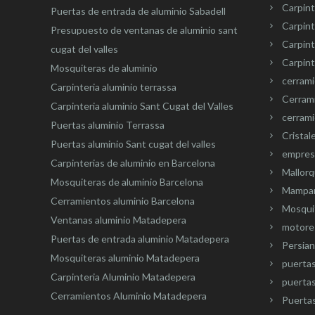
Carpint
Puertas de entrada de aluminio Sabadell
Carpint
Presupuesto de ventanas de aluminio sant
Carpin
cugat del valles
Carpint
Mosquiteras de aluminio
cerram
Carpinteria aluminio terrassa
Cerram
Carpinteria aluminio Sant Cugat del Valles
cerrami
Puertas aluminio Terrassa
Cristal
Puertas aluminio Sant cugat del valles
empresa
Carpinterias de aluminio en Barcelona
Mallorq
Mosquiteras de aluminio Barcelona
Mampar
Cerramientos aluminio Barcelona
Mosquit
Ventanas aluminio Matadepera
motore
Puertas de entrada aluminio Matadepera
Persian
Mosquiteras aluminio Matadepera
puerta
Carpinteria Aluminio Matadepera
puertas
Cerramientos Aluminio Matadepera
Puertas