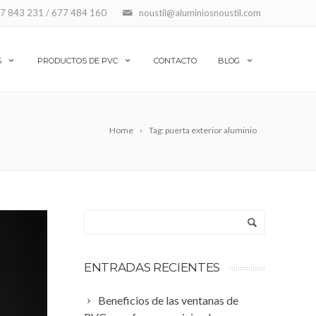
7 843 231 / 677 484 160
noustil@aluminiosnoustil.com
S
PRODUCTOS DE PVC
CONTACTO
BLOG
Home
Tag: puerta exterior aluminio
ENTRADAS RECIENTES
Beneficios de las ventanas de