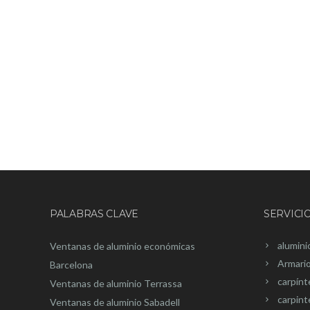
PALABRAS CLAVE
SERVICI
alumini
Ventanas de aluminio económicas
Armari
Barcelona
carpínt
Ventanas de aluminio Terrassa
carpint
Ventanas de aluminio Sabadell