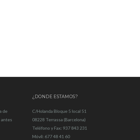
¿DONDE ESTAMOS?
a de
C/Holanda Bloque 5 local 51
o antes
08228 Terrassa (Barcelona)
Teléfono y Fax: 937 843 231
Móvil: 677 48 41 60