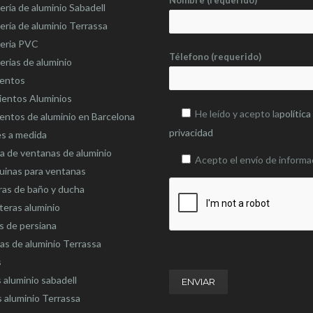
Nombre (requerido)
ería de aluminio Sabadell
ería de aluminio Terrassa
teria PVC
Télefono (requerido)
erias de aluminio
ientos
ientos Aluminios
He leído y acepto la
política
entos de aluminio en Barcelona
privacidad
es a medida
 de ventanas de aluminio
Acepto el envío de informa
uinas para ventanas
as de baño y ducha
eras aluminio
s de persiana
as de aluminio Terrassa
s
 aluminio sabadell
 aluminio Terrassa