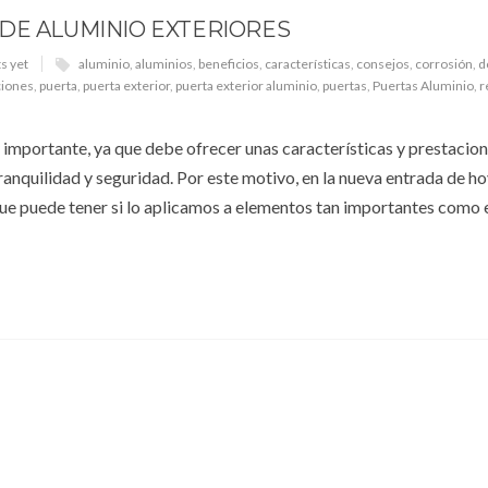
DE ALUMINIO EXTERIORES
s yet
aluminio
,
aluminios
,
beneficios
,
características
,
consejos
,
corrosión
,
d
ciones
,
puerta
,
puerta exterior
,
puerta exterior aluminio
,
puertas
,
Puertas Aluminio
,
r
y importante, ya que debe ofrecer unas características y prestacio
ranquilidad y seguridad. Por este motivo, en la nueva entrada de h
que puede tener si lo aplicamos a elementos tan importantes como 