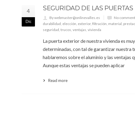
SEGURIDAD DE LAS PUERTAS 
4
By webmaster@onlinevalles.es
No comment
Dic
durabilidad
,
elección
,
exterior
,
filtración
,
material
,
presta
seguridad
,
trucos
,
ventajas
,
vivienda
La puerta exterior de nuestra vivienda es mu
determinadas, con tal de garantizar nuestra t
hablaremos sobre el aluminio y las ventajas 
Aunque estas ventajas se pueden aplicar
Read more