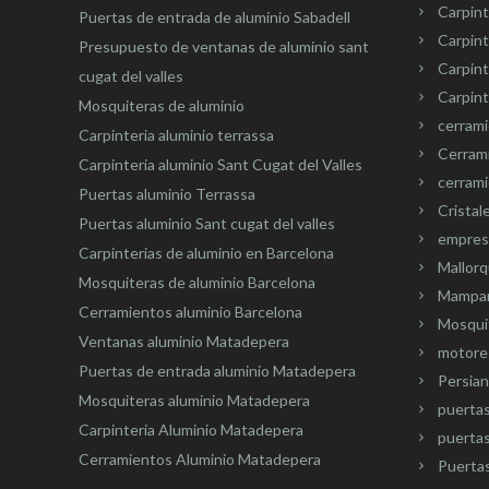
Carpint
Puertas de entrada de aluminio Sabadell
Carpint
Presupuesto de ventanas de aluminio sant
Carpin
cugat del valles
Carpint
Mosquiteras de aluminio
cerram
Carpinteria aluminio terrassa
Cerram
Carpinteria aluminio Sant Cugat del Valles
cerrami
Puertas aluminio Terrassa
Cristal
Puertas aluminio Sant cugat del valles
empresa
Carpinterias de aluminio en Barcelona
Mallorq
Mosquiteras de aluminio Barcelona
Mampar
Cerramientos aluminio Barcelona
Mosquit
Ventanas aluminio Matadepera
motore
Puertas de entrada aluminio Matadepera
Persian
Mosquiteras aluminio Matadepera
puerta
Carpinteria Aluminio Matadepera
puertas
Cerramientos Aluminio Matadepera
Puertas