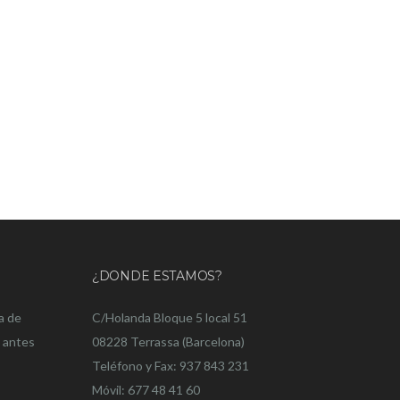
¿DONDE ESTAMOS?
a de
C/Holanda Bloque 5 local 51
o antes
08228 Terrassa (Barcelona)
Teléfono y Fax: 937 843 231
Móvil: 677 48 41 60