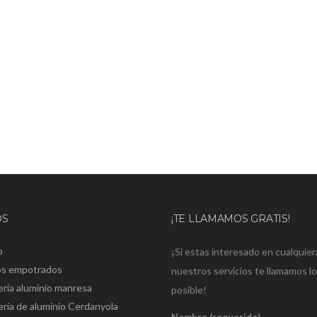
OS
¡TE LLAMAMOS GRATIS!
o
¡Si estas interesado en cualquier
os empotrados
nuestros servicios te llamamos l
eria aluminio manresa
posible!
ería de aluminio Cerdanyola