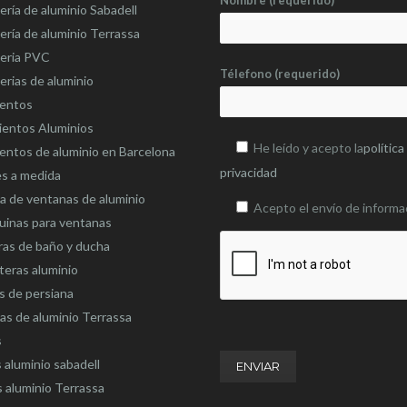
Nombre (requerido)
ería de aluminio Sabadell
ería de aluminio Terrassa
teria PVC
Télefono (requerido)
erias de aluminio
ientos
ientos Aluminios
He leído y acepto la
política
entos de aluminio en Barcelona
privacidad
es a medida
 de ventanas de aluminio
Acepto el envío de informa
uinas para ventanas
as de baño y ducha
eras aluminio
s de persiana
as de aluminio Terrassa
s
 aluminio sabadell
 aluminio Terrassa