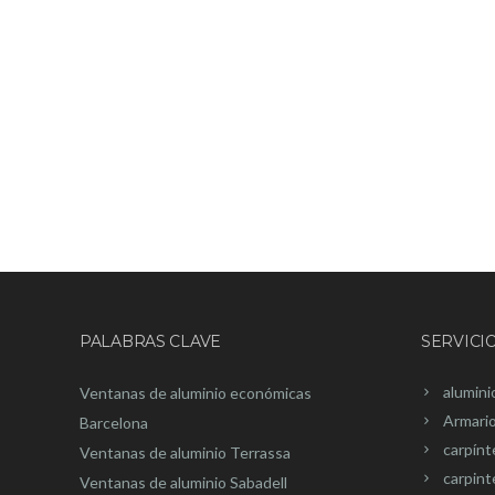
PALABRAS CLAVE
SERVICI
alumini
Ventanas de aluminio económicas
Armari
Barcelona
carpínt
Ventanas de aluminio Terrassa
carpint
Ventanas de aluminio Sabadell