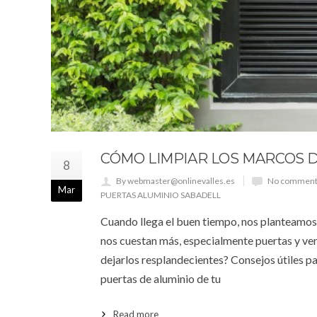
CÓMO LIMPIAR LOS MARCOS D
8
By webmaster@onlinevalles.es
No comment
Mar
PUERTAS ALUMINIO SABADELL
Cuando llega el buen tiempo, nos planteamos r
nos cuestan más, especialmente puertas y ven
dejarlos resplandecientes? Consejos útiles pa
puertas de aluminio de tu
Read more