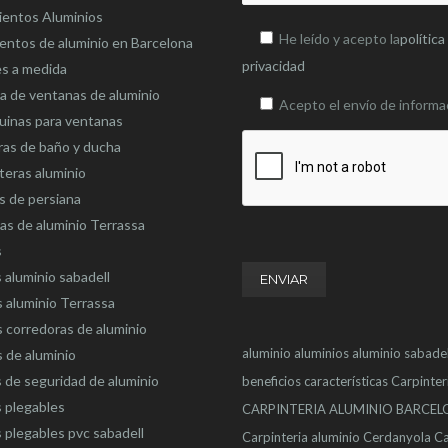
ientos Aluminios
He leído y acepto la
política
entos de aluminio en Barcelona
privacidad
es a medida
 de ventanas de aluminio
Acepto el envío de informa
uinas para ventanas
as de baño y ducha
eras aluminio
s de persiana
as de aluminio Terrassa
s
 aluminio sabadell
 aluminio Terrassa
 corredoras de aluminio
aluminio
aluminios
aluminio sabadel
 de aluminio
 de seguridad de aluminio
beneficios
características
Carpinter
 plegables
CARPINTERIA ALUMINIO BARCE
 plegables pvc sabadell
Carpinteria aluminio Cerdanyola
Ca