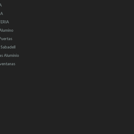
A
IA
ERIA
 Alumino
Puertas
Sabadell
as Aluminio
ventanas