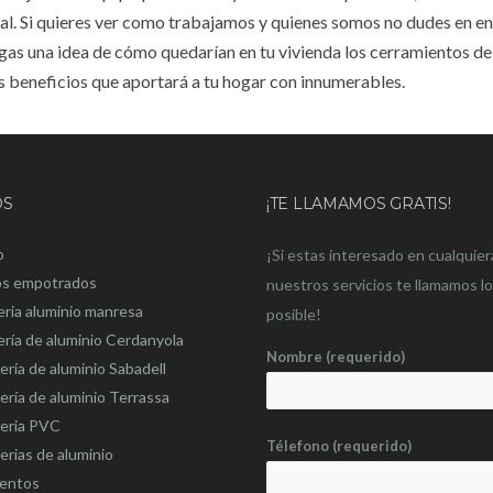
onal. Si quieres ver como trabajamos y quienes somos no dudes en en
agas una idea de cómo quedarían en tu vivienda los cerramientos d
s beneficios que aportará a tu hogar con innumerables.
OS
¡TE LLAMAMOS GRATIS!
o
¡Si estas interesado en cualquier
os empotrados
nuestros servicios te llamamos l
eria aluminio manresa
posible!
ería de aluminio Cerdanyola
Nombre (requerido)
ería de aluminio Sabadell
ería de aluminio Terrassa
teria PVC
Télefono (requerido)
erias de aluminio
ientos