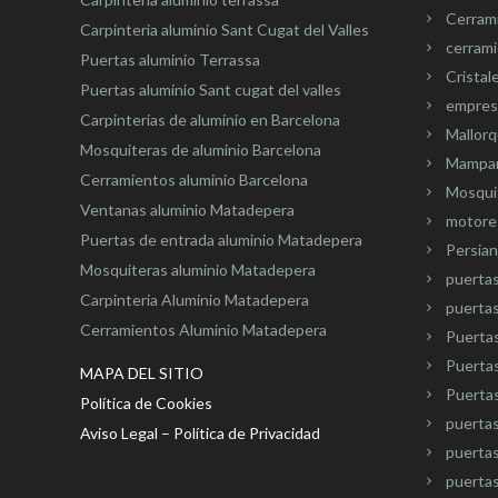
Cerram
Carpinteria aluminio Sant Cugat del Valles
cerrami
Puertas aluminio Terrassa
Cristal
Puertas aluminio Sant cugat del valles
empresa
Carpinterias de aluminio en Barcelona
Mallorq
Mosquiteras de aluminio Barcelona
Mampar
Cerramientos aluminio Barcelona
Mosquit
Ventanas aluminio Matadepera
motore
Puertas de entrada aluminio Matadepera
Persian
Mosquiteras aluminio Matadepera
puerta
Carpinteria Aluminio Matadepera
puertas
Cerramientos Aluminio Matadepera
Puertas
Puertas
MAPA DEL SITIO
Puertas
Política de Cookies
puertas
Aviso Legal – Política de Privacidad
puertas
puertas