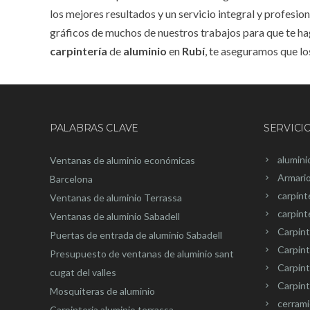
los mejores resultados y un servicio integral y profesi
gráficos de muchos de nuestros trabajos para que te h
carpintería
de
aluminio
en
Rubí
, te aseguramos que lo
PALABRAS CLAVE
SERVICI
alumini
Ventanas de aluminio económicas
Armari
Barcelona
carpínt
Ventanas de aluminio Terrassa
carpint
Ventanas de aluminio Sabadell
Carpint
Puertas de entrada de aluminio Sabadell
Carpint
Presupuesto de ventanas de aluminio sant
Carpin
cugat del valles
Carpint
Mosquiteras de aluminio
cerram
Carpinteria aluminio terrassa