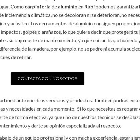
 lugar. Como
carpintería
de
aluminio
en
Rubí
podemos garantizarte
 de inclemencia climática, no se decoloran ni se deterioran, no ne
co y acústico. Los cerramientos de aluminio consiguen proporciona
s impactos, golpes o arañazos, lo que quiere decir que protegerá tu
ial es su bajo coste de mantenimiento, ya que con un trapo húmedo
iferencia de la madera, por ejemplo, no se pudre ni acumula sucied
iles de retirar.
CONTACTA CON NOSOTROS
idad mediante nuestros servicios y productos. También podrás enco
ias y necesidades en cada momento. Si lo que necesitas es reparar
te de forma efectiva, ya que uno de nuestros técnicos se desplazar
ntenimiento y darte su opinión especializada al respecto.
rabajo de un equipo profesional y con mucha experiencia, estar sie