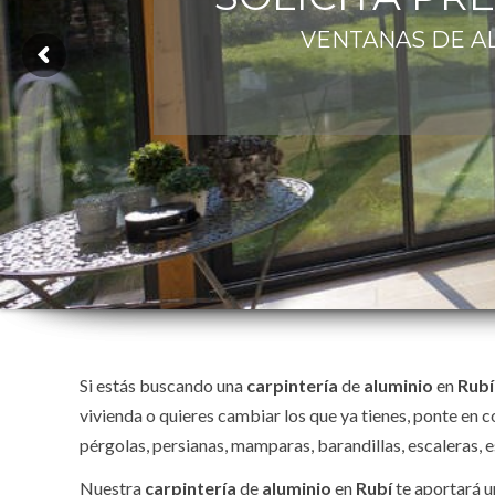
VENTANAS DE AL
Si estás buscando una
carpintería
de
aluminio
en
Rubí
vivienda o quieres cambiar los que ya tienes, ponte en 
pérgolas, persianas, mamparas, barandillas, escaleras, es
Nuestra
carpintería
de
aluminio
en
Rubí
te aportará u