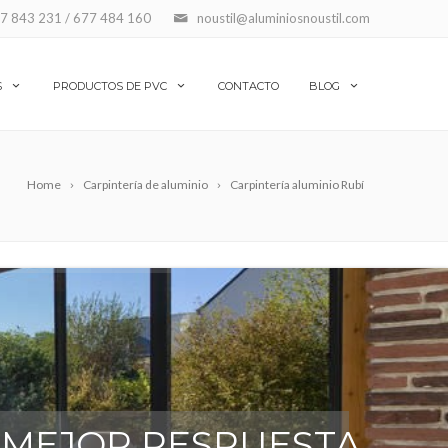
7 843 231 / 677 484 160
noustil@aluminiosnoustil.com
S
PRODUCTOS DE PVC
CONTACTO
BLOG
Home
Carpintería de aluminio
Carpintería aluminio Rubí
A MEJOR RESPUESTA