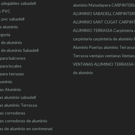
 plegables sabadell
aluminio Matadepera
CARPINTERI
s PVC
ALUMINIO SABADELL
CARPINTER
 pvc sabadell
ALUMINIO SANT CUGAT
CARPINT
e aluminio
ALUMINIO TERRASSA
Carpinteria
egoría
carpintería
carpintería de aluminio
de aluminio
Aluminio
Puertas aluminio Terrassa
de aluminio Sabadell
Terrassa
ventajas
ventanas
Ventan
para balcones
VENTANAS ALUMINIO TERRASSA
para locales
de aluminio
para terrazas
luminio
as Aluminio
s aluminio sabadell
s aluminio Terrassa
as correderas
s corredoras de aluminio
as de aluminio en sentmenat