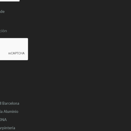
 de
ción
l
Barcelona
ia Aluminio
LONA
rpinteria