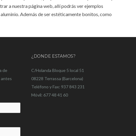
trar a nuestra página web, allí podrás ver ejemplos
e aluminio. Además de ser estéticamente bonitos, como
¿DONDE ESTAMOS?
a de
C/Holanda Bloque 5 local 51
o antes
08228 Terrassa (Barcelona)
Teléfono y Fax: 937 843 231
Móvil: 677 48 41 60