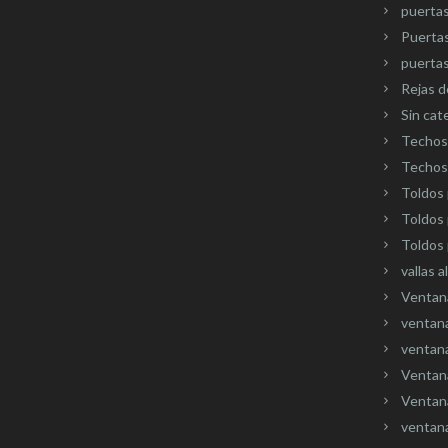
puertas
Puerta
puertas
Rejas d
Sin cat
Techos 
Techos 
Toldos 
Toldos 
Toldos 
vallas a
Ventan
ventana
ventana
Ventan
Ventana
ventan