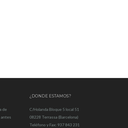
¿DONDE ESTAMOS?
a de
C/Holanda Bloque 5 local 51
o antes
08228 Terrassa (Barcelona)
Teléfono y Fax: 937 843 231