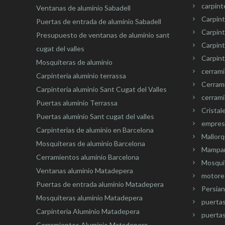
carpint
Ventanas de aluminio Sabadell
Carpint
Puertas de entrada de aluminio Sabadell
Carpint
Presupuesto de ventanas de aluminio sant
Carpin
cugat del valles
Carpint
Mosquiteras de aluminio
cerram
Carpinteria aluminio terrassa
Cerram
Carpinteria aluminio Sant Cugat del Valles
cerrami
Puertas aluminio Terrassa
Cristal
Puertas aluminio Sant cugat del valles
empresa
Carpinterias de aluminio en Barcelona
Mallorq
Mosquiteras de aluminio Barcelona
Mampar
Cerramientos aluminio Barcelona
Mosquit
Ventanas aluminio Matadepera
motore
Puertas de entrada aluminio Matadepera
Persian
Mosquiteras aluminio Matadepera
puerta
Carpinteria Aluminio Matadepera
puertas
Cerramientos Aluminio Matadepera