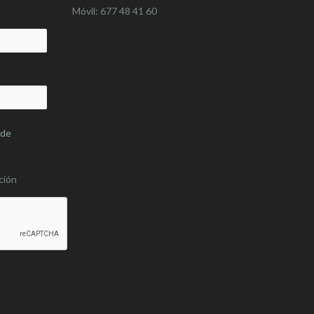
Móvil: 677 48 41 60
 de
ción