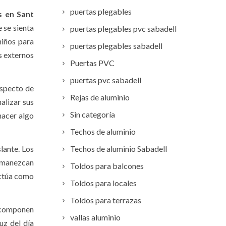
puertas plegables
s en Sant
 se sienta
puertas plegables pvc sabadell
niños para
puertas plegables sabadell
s externos
Puertas PVC
puertas pvc sabadell
specto de
Rejas de aluminio
alizar sus
Sin categoría
hacer algo
Techos de aluminio
lante. Los
Techos de aluminio Sabadell
ermanezcan
Toldos para balcones
actúa como
Toldos para locales
Toldos para terrazas
componen
vallas aluminio
uz del día