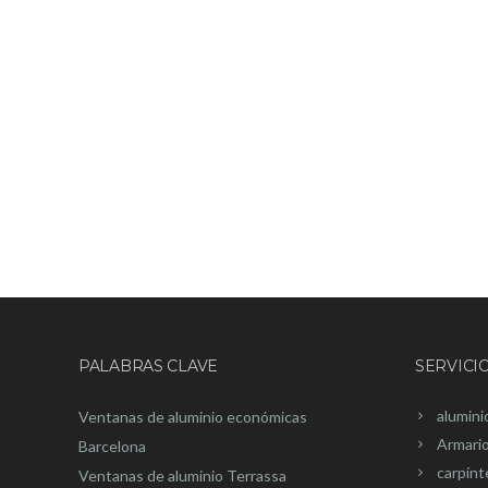
PALABRAS CLAVE
SERVICI
alumini
Ventanas de aluminio económicas
Armari
Barcelona
carpínt
Ventanas de aluminio Terrassa