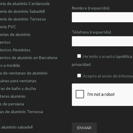
ería de aluminio Cerdanyola
Nombre (requerido)
ería de aluminio Sabadell
ería de aluminio Terrassa
teria PVC
Télefono (requerido)
erias de aluminio
ientos
ientos Aluminios
He leído y acepto la
política
entos de aluminio en Barcelona
privacidad
es a medida
 de ventanas de aluminio
Acepto el envío de informa
uinas para ventanas
as de baño y ducha
eras aluminio
s de persiana
as de aluminio Terrassa
s
 aluminio sabadell