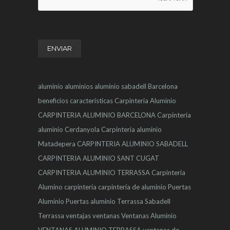
aluminio
aluminios
aluminio sabadell
Barcelona
beneficios
características
Carpinteria Aluminio
CARPINTERIA ALUMINIO BARCELONA
Carpinteria
aluminio Cerdanyola
Carpinteria aluminio
Matadepera
CARPINTERIA ALUMINIO SABADELL
CARPINTERIA ALUMINIO SANT CUGAT
CARPINTERIA ALUMINIO TERRASSA
Carpinteria
Alumino
carpintería
carpintería de aluminio
Puertas
Aluminio
Puertas aluminio Terrassa
Sabadell
Terrassa
ventajas
ventanas
Ventanas Aluminio
VENTANAS ALUMINIO TERRASSA
ventanas de