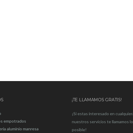
OS
¡TE LLAMAMOS GRATIS!
o
¡Si estas interesado en cualquier
os empotrados
nuestros servicios te llamamos l
eria aluminio manresa
posible!