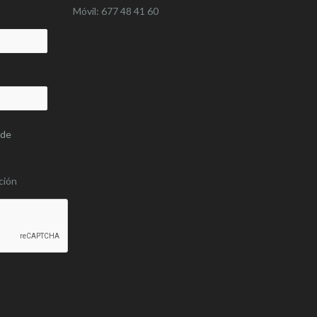
Móvil: 677 48 41 60
 de
ción