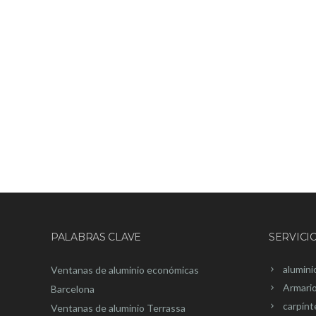
PALABRAS CLAVE
SERVICI
alumini
Ventanas de aluminio económicas
Armari
Barcelona
carpínt
Ventanas de aluminio Terrassa