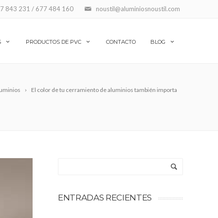
7 843 231 / 677 484 160
noustil@aluminiosnoustil.com
S
PRODUCTOS DE PVC
CONTACTO
BLOG
uminios
El color de tu cerramiento de aluminios también importa
ENTRADAS RECIENTES