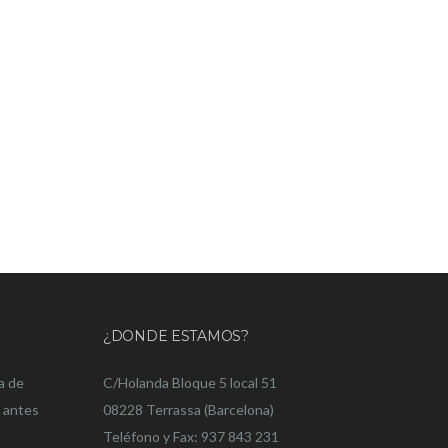
¿DONDE ESTAMOS?
a de
C/Holanda Bloque 5 local 51
o antes
08228 Terrassa (Barcelona)
Teléfono y Fax: 937 843 231