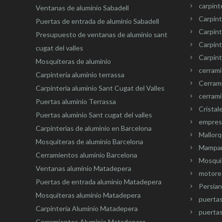
carpint
Ventanas de aluminio Sabadell
Carpint
Puertas de entrada de aluminio Sabadell
Carpint
Presupuesto de ventanas de aluminio sant
Carpin
cugat del valles
Carpint
Mosquiteras de aluminio
cerram
Carpinteria aluminio terrassa
Cerram
Carpinteria aluminio Sant Cugat del Valles
cerrami
Puertas aluminio Terrassa
Cristal
Puertas aluminio Sant cugat del valles
empresa
Carpinterias de aluminio en Barcelona
Mallorq
Mosquiteras de aluminio Barcelona
Mampar
Cerramientos aluminio Barcelona
Mosquit
Ventanas aluminio Matadepera
motore
Puertas de entrada aluminio Matadepera
Persian
Mosquiteras aluminio Matadepera
puerta
Carpinteria Aluminio Matadepera
puertas
Cerramientos Aluminio Matadepera