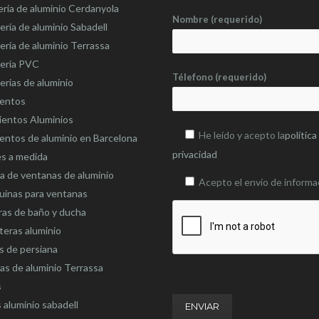
ería de aluminio Cerdanyola
Nombre (requerido)
ería de aluminio Sabadell
ería de aluminio Terrassa
teria PVC
Télefono (requerido)
erias de aluminio
ientos
ientos Aluminios
He leído y acepto la
política
entos de aluminio en Barcelona
privacidad
es a medida
 de ventanas de aluminio
Acepto el envío de informa
uinas para ventanas
as de baño y ducha
eras aluminio
s de persiana
as de aluminio Terrassa
s
 aluminio sabadell