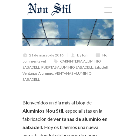
21 de marzo de 2016
By toni
No
comments yet
CARPINTERIA ALUMINIO
SABADELL
,
PUERTAS ALUMINIO SABADELL
,
Sabadell
,
Ventanas Aluminio
,
VENTANAS ALUMINIO
SABADELL
Bienvenidos un día más al blog de
Aluminios Nou Stil,
especialistas en la
fabricación de
ventanas de aluminio en
Sabadell.
Hoy os traemos una nueva
entrada donde hablaremos de cómo