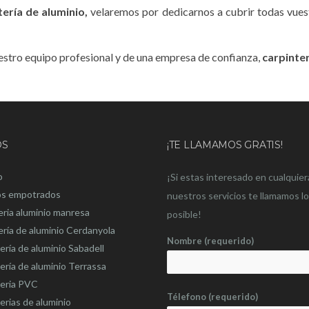
tería de aluminio,
velaremos por dedicarnos a cubrir todas vuest
nuestro equipo profesional y de una empresa de confianza,
carpinter
OS
¡TE LLAMAMOS GRATIS!
o
¡Si estas interesado en cualquier
os empotrados
nuestros servicios te llamamos l
eria aluminio manresa
posible!
ería de aluminio Cerdanyola
Nombre (requerido)
ería de aluminio Sabadell
ería de aluminio Terrassa
teria PVC
Télefono (requerido)
erias de aluminio