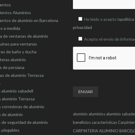
ientos
ientos Aluminios
He leído y acepto la
política
entos de aluminio en Barcelona
privacidad
es a medida
 de ventanas de aluminio
Acepto el envío de informa
uinas para ventanas
as de baño y ducha
eras aluminio
s de persiana
as de aluminio Terrassa
s
 aluminio sabadell
 aluminio Terrassa
 corredoras de aluminio
aluminio
aluminios
aluminio sabadel
 de aluminio
 de seguridad de aluminio
beneficios
características
Carpinter
 plegables
CARPINTERIA ALUMINIO BARCE