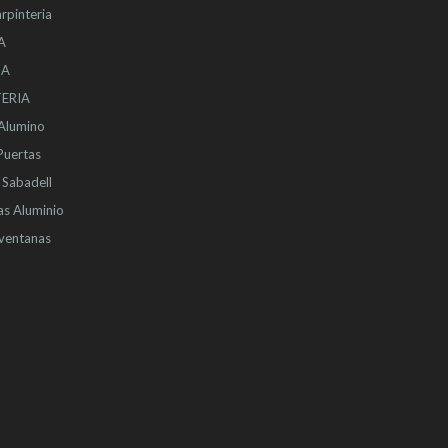
rpinteria
A
IA
ERIA
 Alumino
Puertas
Sabadell
as Aluminio
ventanas