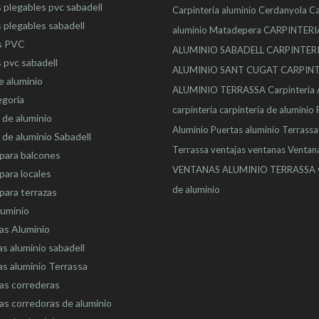
 plegables pvc sabadell
Carpinteria aluminio Cerdanyola
Ca
 plegables sabadell
aluminio Matadepera
CARPINTERI
s PVC
ALUMINIO SABADELL
CARPINTER
 pvc sabadell
ALUMINIO SANT CUGAT
CARPINT
e aluminio
ALUMINIO TERRASSA
Carpinteria
egoría
carpintería
carpintería de aluminio
de aluminio
Aluminio
Puertas aluminio Terrassa
de aluminio Sabadell
Terrassa
ventajas
ventanas
Ventan
para balcones
VENTANAS ALUMINIO TERRASSA
para locales
de aluminio
para terrazas
luminio
as Aluminio
s aluminio sabadell
s aluminio Terrassa
as correderas
s corredoras de aluminio