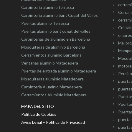
cerram
Carpinteria aluminio terrassa
Cerram
Carpinteria aluminio Sant Cugat del Valles
cerrami
Puertas aluminio Terrassa
Cristal
Puertas aluminio Sant cugat del valles
empresa
Carpinterias de aluminio en Barcelona
Mallorq
Mosquiteras de aluminio Barcelona
Mampar
Cerramientos aluminio Barcelona
Mosquit
Ventanas aluminio Matadepera
motore
Puertas de entrada aluminio Matadepera
Persian
Mosquiteras aluminio Matadepera
puerta
Carpinteria Aluminio Matadepera
puertas
Cerramientos Aluminio Matadepera
Puertas
Puertas
MAPA DEL SITIO
Puertas
Política de Cookies
puertas
Aviso Legal – Política de Privacidad
puertas