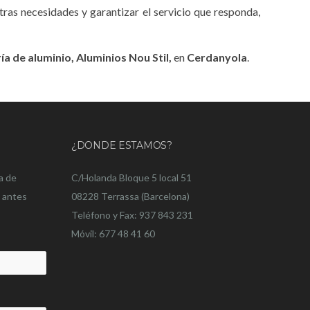
ras necesidades y garantizar el servicio que responda,
ía de aluminio, Aluminios Nou Stil,
en
Cerdanyola
.
¿DONDE ESTAMOS?
a de
C/Holanda Bloque 5 local 51
o antes
08228 Terrassa (Barcelona)
Teléfono y Fax: 937 843 231
Móvil: 677 48 41 60