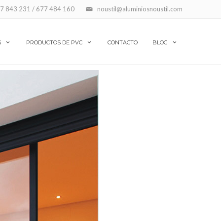
7 843 231 / 677 484 160
noustil@aluminiosnoustil.com
S
PRODUCTOS DE PVC
CONTACTO
BLOG