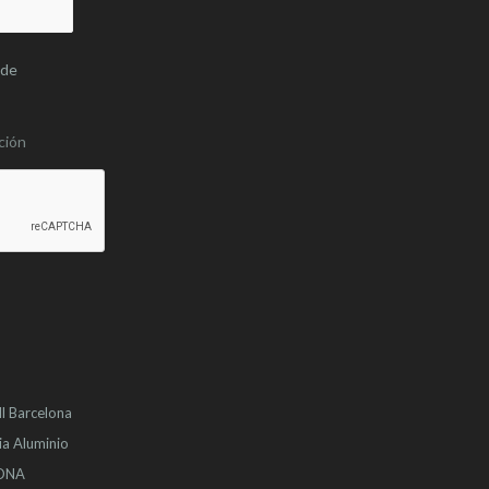
 de
ción
l
Barcelona
ia Aluminio
LONA