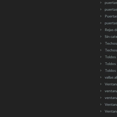
puertas
puertas
Puerta
puertas
Rejas d
Sin cat
Techos 
Techos 
Toldos 
Toldos 
Toldos 
vallas a
Ventan
ventana
ventana
Ventan
Ventana