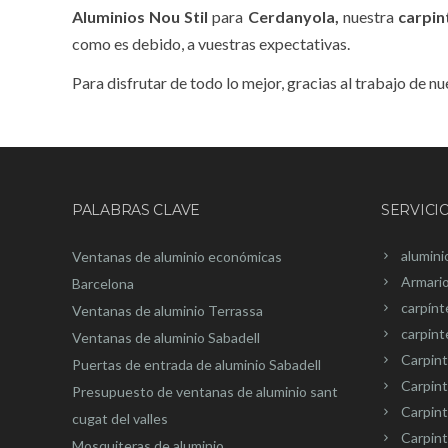
Aluminios Nou Stil
para
Cerdanyola,
nuestra
carpin
como es debido, a vuestras expectativas.
Para disfrutar de todo lo mejor, gracias al trabajo de 
PALABRAS CLAVE
SERVICI
alumini
Ventanas de aluminio económicas
Armari
Barcelona
carpínt
Ventanas de aluminio Terrassa
carpint
Ventanas de aluminio Sabadell
Carpint
Puertas de entrada de aluminio Sabadell
Carpint
Presupuesto de ventanas de aluminio sant
Carpin
cugat del valles
Carpint
Mosquiteras de aluminio