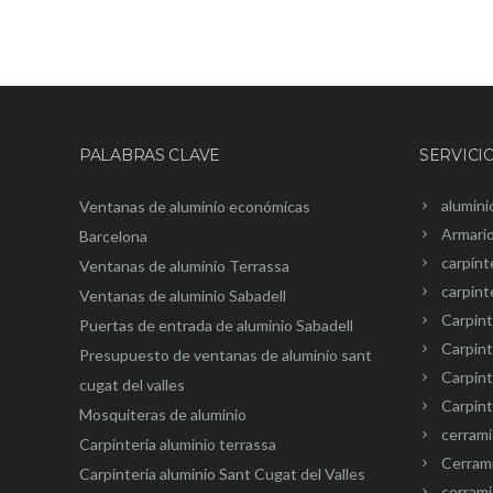
PALABRAS CLAVE
SERVICI
alumini
Ventanas de aluminio económicas
Armari
Barcelona
carpínt
Ventanas de aluminio Terrassa
carpint
Ventanas de aluminio Sabadell
Carpint
Puertas de entrada de aluminio Sabadell
Carpint
Presupuesto de ventanas de aluminio sant
Carpin
cugat del valles
Carpint
Mosquiteras de aluminio
cerram
Carpinteria aluminio terrassa
Cerram
Carpinteria aluminio Sant Cugat del Valles
cerrami