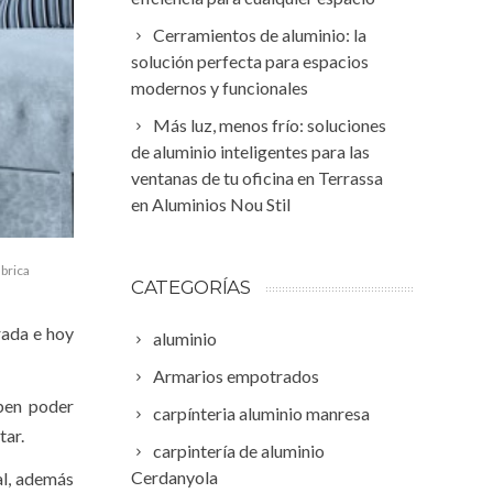
Cerramientos de aluminio: la
solución perfecta para espacios
modernos y funcionales
Más luz, menos frío: soluciones
de aluminio inteligentes para las
ventanas de tu oficina en Terrassa
en Aluminios Nou Stil
ábrica
CATEGORÍAS
rada e hoy
aluminio
Armarios empotrados
ben poder
carpínteria aluminio manresa
tar.
carpintería de aluminio
Cerdanyola
al, además