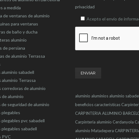
privacidad
es a medida
 de ventanas de aluminio
Acepto el envío de informa
uinas para ventanas
as de baño y ducha
eras aluminio
s de persiana
as de aluminio Terrassa
s
 aluminio sabadell
 aluminio Terrassa
 corredoras de aluminio
aluminio
aluminios
aluminio sabadel
 de aluminio
 de seguridad de aluminio
beneficios
características
Carpinter
 plegables
CARPINTERIA ALUMINIO BARCE
 plegables pvc sabadell
Carpinteria aluminio Cerdanyola
Ca
 plegables sabadell
aluminio Matadepera
CARPINTERI
s PVC