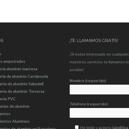
OS
¡TE LLAMAMOS GRATIS!
o
¡Si estas interesado en cualquier
os empotrados
nuestros servicios te llamamos l
eria aluminio manresa
posible!
ería de aluminio Cerdanyola
Nombre (requerido)
ería de aluminio Sabadell
ería de aluminio Terrassa
teria PVC
Télefono (requerido)
erias de aluminio
ientos
ientos Aluminios
He leído y acepto la
política
entos de aluminio en Barcelona