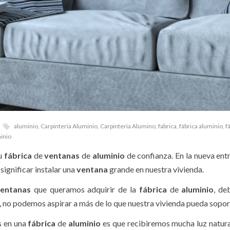
aluminio
,
Carpinteria Aluminio
,
Carpinteria Alumino
,
fabrica
,
fábrica aluminio
,
f
inio
tu
fábrica
de
ventanas
de
aluminio
de confianza. En la nueva ent
ignificar instalar una
ventana
grande en nuestra vivienda.
entanas
que queramos adquirir de la
fábrica
de
aluminio
, de
r, no podemos aspirar a más de lo que nuestra vivienda pueda sopor
 en una
fábrica
de
aluminio
es que recibiremos mucha luz natur