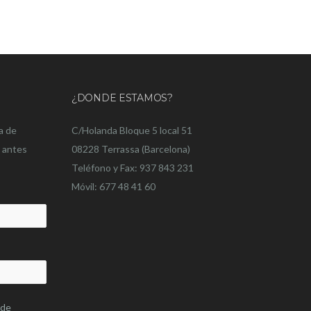
¿DONDE ESTAMOS?
a de
C/Holanda Bloque 5 local 51
o antes
08228 Terrassa (Barcelona)
Teléfono y Fax: 937 843 231
Móvil: 677 48 41 60
 de