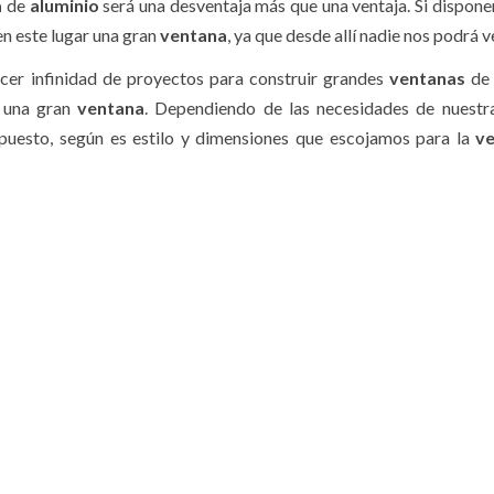
a
de
aluminio
será una desventaja más que una ventaja. Si dispon
en este lugar una gran
ventana
, ya que desde allí nadie nos podrá v
acer infinidad de proyectos para construir grandes
ventanas
d
a una gran
ventana
. Dependiendo de las necesidades de nuestr
puesto, según es estilo y dimensiones que escojamos para la
v