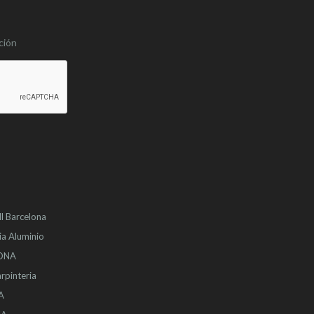
ción
l
Barcelona
ia Aluminio
LONA
rpinteria
A