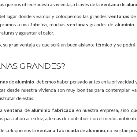
s que nos ofrece nuestra vivienda, a través de la
ventana
de
alum
del lugar donde vivamos y coloquemos las grandes
ventanas
d
mpramos a una
fábrica
, muchas
ventanas
grandes de
aluminio
,
aturas y aguantar el calor.
o
, su gran ventaja es que será un buen aislante térmico y se podrá
ANAS GRANDES?
anas
de
aluminio
, debemos haber pensado antes en la privacidad y 
stas desde nuestra vivienda son muy bonitas para contemplar, va
sfrutar de estas.
na
ventana
de
aluminio
fabricada
en nuestra empresa, sino qu
os para ahorrar en luz, además de contribuir con el medio ambiente
nde coloquemos la
ventana
fabricada
de
aluminio
, no existan po