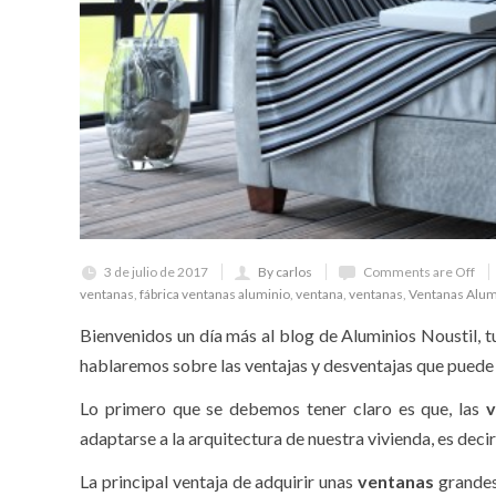
3 de julio de 2017
By carlos
Comments are Off
ventanas
,
fábrica ventanas aluminio
,
ventana
,
ventanas
,
Ventanas Alum
Bienvenidos un día más al blog de Aluminios Noustil, 
hablaremos sobre las ventajas y desventajas que puede s
Lo primero que se debemos tener claro es que, las
v
adaptarse a la arquitectura de nuestra vivienda, es deci
La principal ventaja de adquirir unas
ventanas
grandes